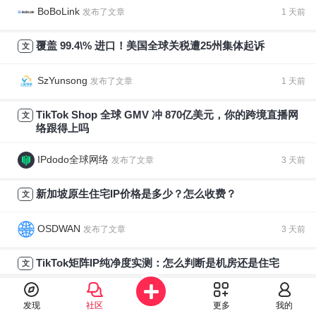
BoBoLink
1 天前
发布了文章
覆盖 99.4\% 进口！美国全球关税遭25州集体起诉
文
SzYunsong
1 天前
发布了文章
TikTok Shop 全球 GMV 冲 870亿美元，你的跨境直播网
文
络跟得上吗
IPdodo全球网络
3 天前
发布了文章
新加坡原生住宅IP价格是多少？怎么收费？
文
OSDWAN
3 天前
发布了文章
TikTok矩阵IP纯净度实测：怎么判断是机房还是住宅
文
IPdodo全球网络
3 天前
发布了文章
发现
社区
更多
我的