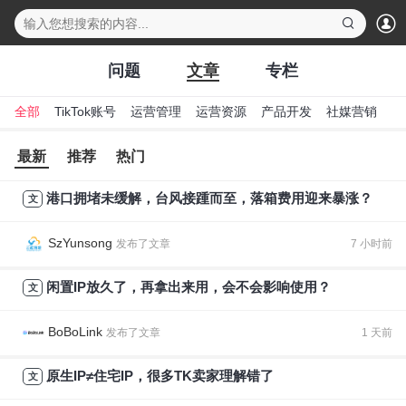
下拉刷新
问题
文章
专栏
全部
TikTok账号
运营管理
运营资源
产品开发
社媒营销
行
最新
推荐
热门
港口拥堵未缓解，台风接踵而至，落箱费用迎来暴涨？
文
SzYunsong
7 小时前
发布了文章
闲置IP放久了，再拿出来用，会不会影响使用？
文
BoBoLink
1 天前
发布了文章
原生IP≠住宅IP，很多TK卖家理解错了
文