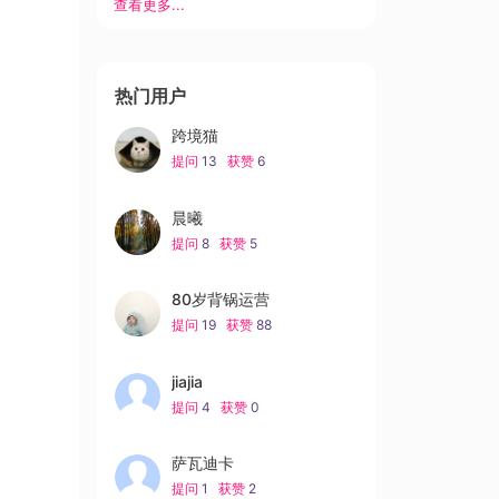
查看更多...
热门用户
跨境猫
提问
13
获赞
6
晨曦
提问
8
获赞
5
80岁背锅运营
提问
19
获赞
88
jiajia
提问
4
获赞
0
萨瓦迪卡
提问
1
获赞
2