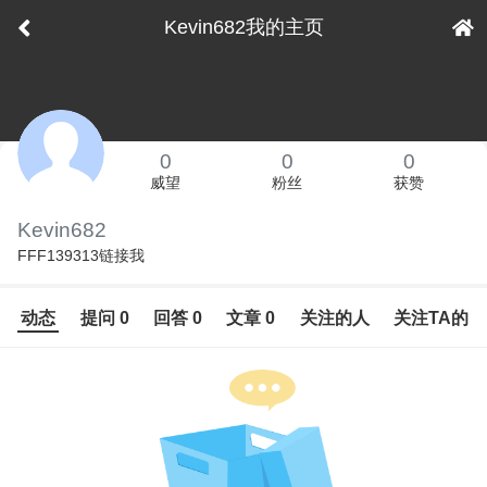
Kevin682我的主页
下拉刷新
0
0
0
威望
粉丝
获赞
Kevin682
FFF139313链接我
动态
提问 0
回答 0
文章 0
关注的人
关注TA的