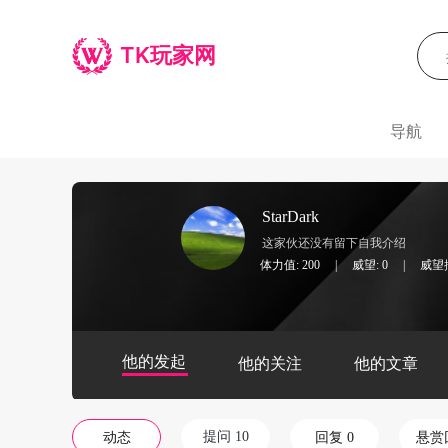
TK玩家网
导航
StarDark
这家伙还没有留下自我介绍
体力值: 200
|
威望: 0
|
威望排
他的发起
他的关注
他的文章
提问 10
动态
回复 0
悬赏