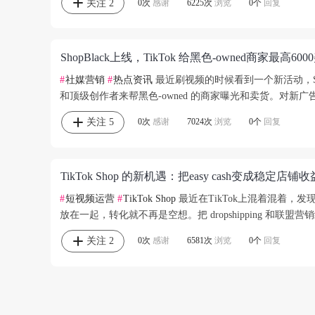
关注
2
0次
感谢
6225次
浏览
0个
回复
ShopBlack上线，TikTok 给黑色-owned商家最
#
社媒营销
#
热点资讯
最近刷视频的时候看到一个新活动，ShopB
和顶级创作者来帮黑色-owned 的商家曝光和卖货。对新广告
关注
5
0次
感谢
7024次
浏览
0个
回复
TikTok Shop 的新机遇：把easy cash变成稳定店
#
短视频运营
#
TikTok Shop
最近在TikTok上混着混着，
放在一起，转化就不再是空想。把 dropshipping 和
关注
2
0次
感谢
6581次
浏览
0个
回复