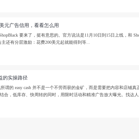
高6000美元广告信用，看看怎么用
lack 要来了，挺有意思的。官方说法是11月10日到15日上线，和 Shopify 搭
主还有分层激励：花费200美元起就能得到等...
铺收益的实操路径
发现所谓的 easy cash 并不是一个不劳而获的金矿，而是需要把内容和
联盟营销结合，低库存、快周转的同时，用限时活动和精准广告放大曝光。找达人/网