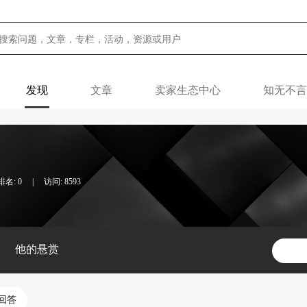
发现
文章
卖家生态中心
知无不言
名: 0
|
访问: 8593
他的悬赏
回答