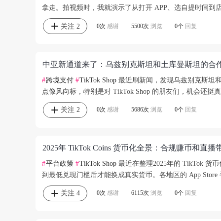
拿走。拍视频时，我就演示了从打开 APP、选自提时间到店
关注
2
0次
感谢
5500次
浏览
0个
回复
中亚新通道来了：乌兹别克斯坦和土库曼斯坦的合作如何
#
跨境支付
#
TikTok Shop
最近刷新闻，发现乌兹别克斯坦和
点像风向标，特别是对 TikTok Shop 的朋友们，机会
关注
2
0次
感谢
5686次
浏览
0个
回复
2025年 TikTok Coins 货币化全景：合规赚币和
#
平台政策
#
TikTok Shop
最近在整理2025年的 TikTo
到最低兑现门槛后才能换成真实货币。各地区的 App Stor
关注
4
0次
感谢
6115次
浏览
0个
回复