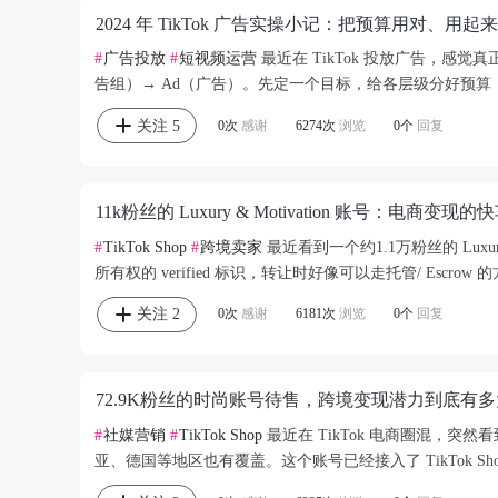
2024 年 TikTok 广告实操小记：把预算用对、用
#
广告投放
#
短视频运营
最近在 TikTok 投放广告，感
告组）→ Ad（广告）。先定一个目标，给各层级分好预算
关注
5
0次
感谢
6274次
浏览
0个
回复
11k粉丝的 Luxury & Motivation 账号：电商
#
TikTok Shop
#
跨境卖家
最近看到一个约1.1万粉丝的 Luxu
所有权的 verified 标识，转让时好像可以走托管/ Escr
关注
2
0次
感谢
6181次
浏览
0个
回复
72.9K粉丝的时尚账号待售，跨境变现潜力到底有
#
社媒营销
#
TikTok Shop
最近在 TikTok 电商圈混，突然看
亚、德国等地区也有覆盖。这个账号已经接入了 TikTok Shop、Creato