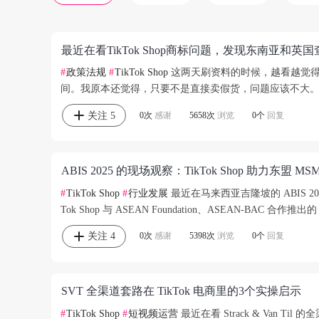
最近在看TikTok Shop商标问题，发现东南亚和英
#
政策法规
#
TikTok Shop
这两天刷资料的时候，越看越觉得商
间。我原本还觉得，只要不是直接卖假货，问题应该不大。后
关注
5
0次
感谢
5658次
浏览
0个
回复
ABIS 2025 的现场观察：TikTok Shop 助力东盟 
#
TikTok Shop
#
行业发展
最近在马来西亚吉隆坡的 ABIS 2
Tok Shop 与 ASEAN Foundation、ASEAN-BAC 合作推出的 AS
关注
4
0次
感谢
5398次
浏览
0个
回复
SVT 全渠道套路在 TikTok 电商里的3个实操启示
#
TikTok Shop
#
短视频运营
最近在看 Strack & Van