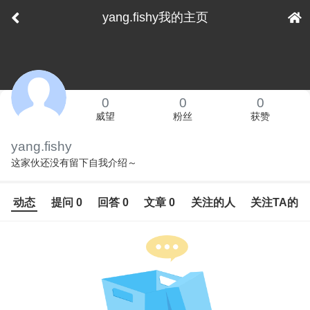
yang.fishy我的主页
下拉刷新
0
0
0
威望
粉丝
获赞
yang.fishy
这家伙还没有留下自我介绍～
动态
提问 0
回答 0
文章 0
关注的人
关注TA的