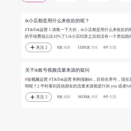
tk小店都是用什么来收款的呢？
#
TikTok运营
1.请教一下大伙，tk小店都是用什么来收款
的手续费就占比10%了3.tk小店结算之后就没有一个类
关注
2
0次
感谢
13201次
浏览
0个
回复
关于tk账号视频流量来源的疑问
#
短视频运营
#
TikTok运营
刚刚接触tk，目前在养号，现
明呢？2.平时看到其他朋友的流量来源都是FOR you 或者fo
关注
2
0次
感谢
16130次
浏览
0个
回复