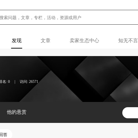
发现
文章
卖家生态中心
知无不言
名: 0
|
访问: 26571
他的悬赏
回答