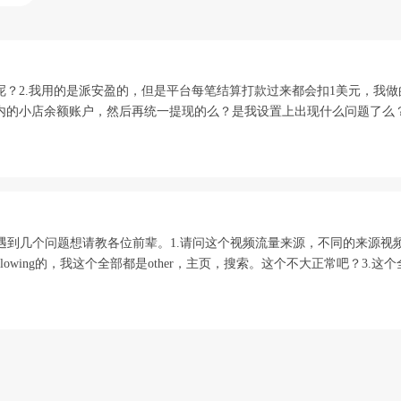
的呢？2.我用的是派安盈的，但是平台每笔结算打款过来都会扣1美元，我
似国内的小店余额账户，然后再统一提现的么？是我设置上出现什么问题了么
在遇到几个问题想请教各位前辈。1.请问这个视频流量来源，不同的来源
llowing的，我这个全部都是other，主页，搜索。这个不大正常吧？3.这个全