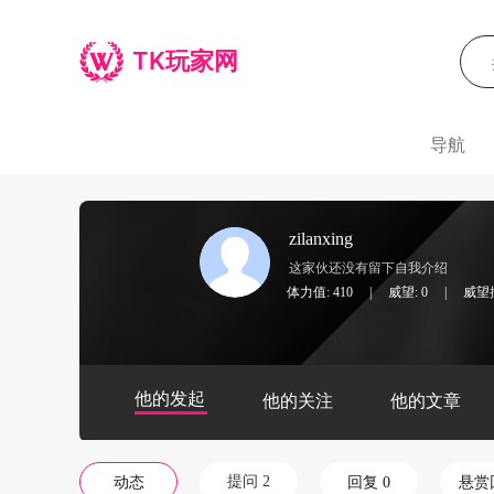
TK玩家网
导航
zilanxing
这家伙还没有留下自我介绍
体力值: 410
|
威望: 0
|
威望排
他的发起
他的关注
他的文章
提问 2
动态
回复 0
悬赏