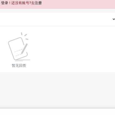
去
登录
! 还没有账号?去
注册
暂无回答