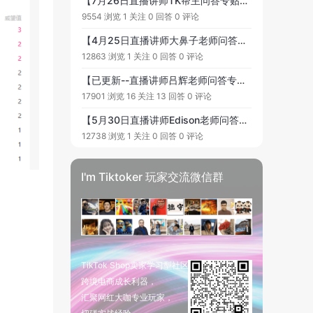
【7月26日直播讲师TK帮主问答专贴】提问范围：从0到1运营TikTok小店全攻略 #有关的各类问题，欢迎大家踊跃提问, 老师会在直播中为大家解答！
9554 浏览
1 关注
0 回答
0 评论
【4月25日直播讲师大鼻子老师问答专贴】提问范围：如何做好一场TikTok直播 #有关的各类问题，欢迎大家踊跃提问, 老师会在直播中为大家解答!
12863 浏览
1 关注
0 回答
0 评论
【已更新--直播讲师吕辉老师问答专贴】提问范围：TikTok变现方式方面与 #CPA、睡播和无人直播#有关的各类问题，欢迎大家踊跃提问, 老师会在直播中为大家解答!
17901 浏览
16 关注
13 回答
0 评论
【5月30日直播讲师Edison老师问答专贴】提问范围：TikTok 2023 To C 和 To B 玩法趋势 #有关的各类问题，欢迎大家踊跃提问, 老师会在直播中为大家解答!
12738 浏览
1 关注
0 回答
0 评论
I'm Tiktoker 玩家交流微信群
TikTok Shop卖家学习型社区
跨境电商成长利器，
汇聚网红大咖专业玩家，