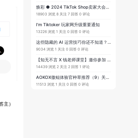
焕彩 ● 2024 TikTok Shop卖家大会。玩家网社区威望值（活跃威望、历史威望均可）排名前1000的用户可以RMB9.99元/人/天报名参会
18903 浏览
8 关注
7 回答
0 评论
I'm Tiktoker 玩家网升级重要通知
13226 浏览
1 关注
0 回答
0 评论
这些隐藏的 AI 运营技巧你还不知道？拉开卖家/同事之间的距离，这些卖家正在使用 AI 实现爆款率翻倍提升......
9034 浏览
1 关注
0 回答
0 评论
【知无不言 X 钱老师课堂】邀你参加 2024 亚马逊广告达人大赛！寻找最佳亚马逊广告投手！iPhone 15 Pro、Apple Watch、大疆无人机等众多奖品等你来拿！扫码立即参与！更新：2024/06/13战报
14439 浏览
2 关注
2 回答
1 评论
AOKOX傲鲲体验官种草推荐（9）关键词市场调研全攻略工具版①——以packing cubes市场为例
11513 浏览
1 关注
0 回答
0 评论
答主）