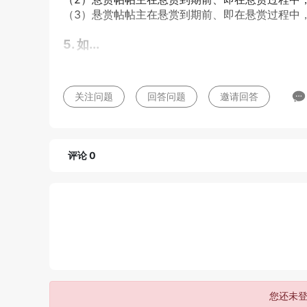
（3）悬赏帖帖主在悬赏到期前、即在悬赏过程中，
5. 如...
关注问题
回答问题
邀请回答
评论 0
您还未登