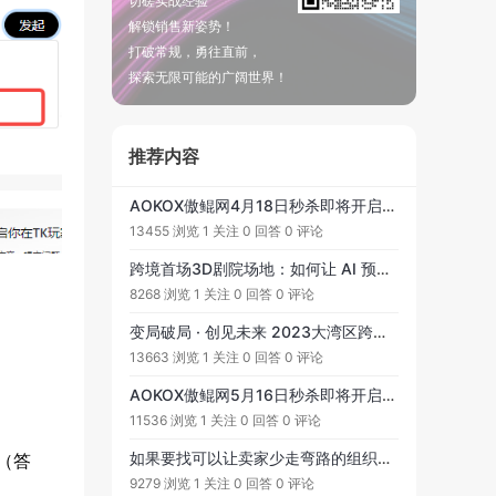
切磋实战经验
解锁销售新姿势！
打破常规，勇往直前，
探索无限可能的广阔世界！
推荐内容
AOKOX傲鲲网4月18日秒杀即将开启！TikTok 运营类、数据分析类、红人视频等资源工具等你来秒杀！
13455 浏览
1 关注
0 回答
0 评论
跨境首场3D剧院场地：如何让 AI 预测市场并让选品成功率提升30%、透视竞品卖点、实现关键词上首页......
8268 浏览
1 关注
0 回答
0 评论
变局破局 · 创见未来 2023大湾区跨境电商经营者暨运营者大会
13663 浏览
1 关注
0 回答
0 评论
AOKOX傲鲲网5月16日秒杀即将开启！每月一次，限时等你来！
11536 浏览
1 关注
0 回答
0 评论
如果要找可以让卖家少走弯路的组织，他应该是什么样子……
（答
9279 浏览
1 关注
0 回答
0 评论