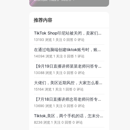
推荐内容
TikTok Shop印尼站被关闭，卖家们何去何从？
13193 浏览
1 关注
0 回答
0 评论
在通过电脑端创建tiktok账号时，账号的所属地区是如何确定的呢？
14094 浏览
1 关注
0 回答
1 评论
【9月19日直播讲师菜菜老师问答专贴】提问范围：单视频带货13万单之TikTok短视频爆品全链路解析 #有关的各类问题，欢迎大家踊跃提问, 老师会在直播中为大家解答!
13088 浏览
1 关注
0 回答
0 评论
大佬们，美区近期风控，大家怎么看，吃不上饭了快
15164 浏览
1 关注
1 回答
0 评论
【7月18日直播讲师忠哥老师问答专贴】提问范围：解析TikTok 马来和印尼直播电商 #有关的各类问题，欢迎大家踊跃提问, 老师会在直播中为大家解答!
13690 浏览
1 关注
0 回答
0 评论
Tiktok,美区，两个手机的话，怎末分配使用呀，做家具
8236 浏览
1 关注
0 回答
0 评论