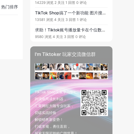
14229 浏览
2 关注
1 回答
0 评论
热门排序
TikTok Shop搞了一个新功能 图片搜索 ，随手一拍或者上传图片，就可以找到类似产品，我们卖家要怎么利用这个功能
13581 浏览
4 关注
3 回答
1 评论
求助！Tiktok账号播放量卡在个位数有时候甚至0播放#TikTok #TikTok账号
9580 浏览
4 关注
3 回答
0 评论
I'm Tiktoker 玩家交流微信群
TikTok Shop卖家学习型社区
跨境电商成长利器，
汇聚网红大咖专业玩家，
切磋实战经验
解锁销售新姿势！
打破常规，勇往直前，
探索无限可能的广阔世界！