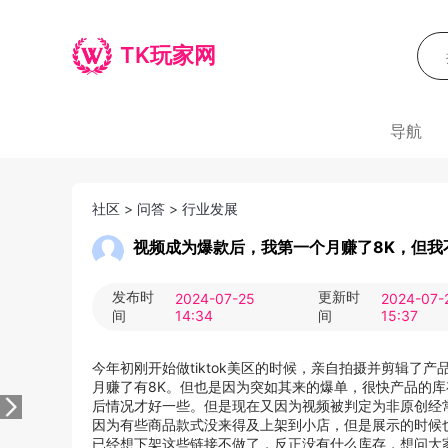
TK玩家网
导航
社区
>
问答
>
行业发展
视频成为爆款后，我第一个月赚了8K，但我不打算做
发布时
更新时
2024-07-25
2024-07-
间
14:34
间
15:37
今年初刚开始做tiktok美区的时候，亲自拍摄并剪辑
月赚了有8K。但也是因为突如其来的爆单，很快产品的
后情况才好一些。但是现在又因为视频被判定为非原创经
因为有些商品款式没来得及上架到小店，但是展示的时候
已经想下架这些链接不做了，反正没有什么库存，想问大