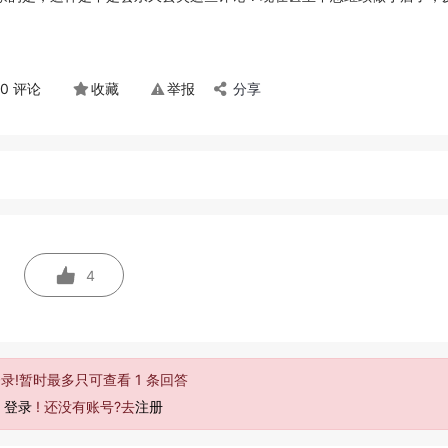
0 评论
收藏
举报
分享
4
录!暂时最多只可查看 1 条回答
去
登录
! 还没有账号?去
注册