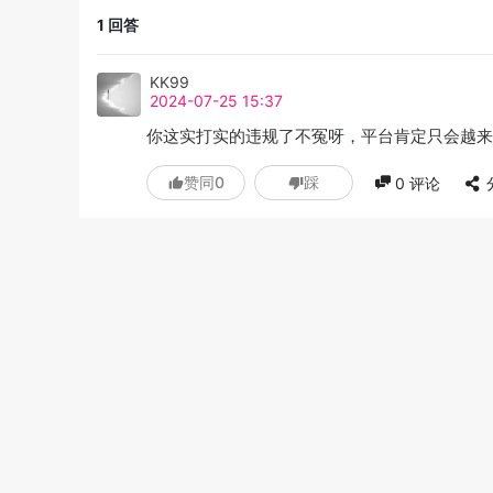
1
回答
KK99
2024-07-25 15:37
你这实打实的违规了不冤呀，平台肯定只会越来
赞同
0
踩
0
评论