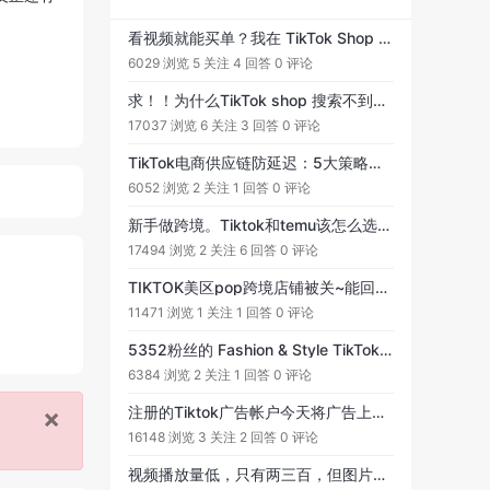
看视频就能买单？我在 TikTok Shop 的起势日记
6029 浏览
5 关注
4 回答
0 评论
求！！为什么TikTok shop 搜索不到自己的产品？没有自然流量，没有自然出单！
17037 浏览
6 关注
3 回答
0 评论
TikTok电商供应链防延迟：5大策略打造韧性，提升店铺表现
6052 浏览
2 关注
1 回答
0 评论
新手做跨境。Tiktok和temu该怎么选择？
17494 浏览
2 关注
6 回答
0 评论
TIKTOK美区pop跨境店铺被关~能回款吗？
11471 浏览
1 关注
1 回答
0 评论
5352粉丝的 Fashion & Style TikTok 账号出售，是真正的入口吗？
6384 浏览
2 关注
1 回答
0 评论
×
注册的Tiktok广告帐户今天将广告上传，结果就通知我的账户被永久暂停了，显示的是有可疑的活动？
16148 浏览
3 关注
2 回答
0 评论
视频播放量低，只有两三百，但图片播放量大部分都是3000往上的，是什么原因呢？