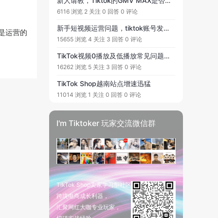
新人请教，Tiktok的GMV MAX是否取代了广告定向投放？
6116 浏览
2 关注
0 回答
0 评论
新手短视频运营问题，tiktok账号发布的短视频播放量处理第一个超过6000以外，其他的视频播放量只停留在200.
是运营的
15655 浏览
4 关注
3 回答
0 评论
TikTok视频0播放及低播放常见问题解答！
16262 浏览
5 关注
3 回答
0 评论
TikTok Shop越南站点增速迅猛
11014 浏览
1 关注
0 回答
0 评论
I'm Tiktoker 玩家交流微信群
TikTok Shop卖家学习型社区
跨境电商成长利器，
汇聚网红大咖专业玩家，