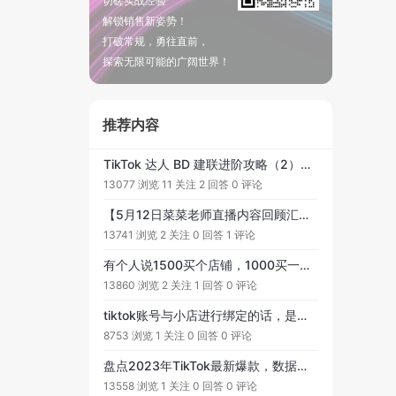
切磋实战经验
解锁销售新姿势！
打破常规，勇往直前，
探索无限可能的广阔世界！
推荐内容
TikTok 达人 BD 建联进阶攻略（2）寄样标准、达人分级标准&基于分级的差异化管理
13077 浏览
11 关注
2 回答
0 评论
【5月12日菜菜老师直播内容回顾汇总】TikTok单视频万单秘籍。一、TikTok的流量红利和机会。二、短视频带货的机遇和风口。三、短视频的投入成本和回报。四、TikTok达人号选品原则...
13741 浏览
2 关注
0 回答
1 评论
有个人说1500买个店铺，1000买一年独立节点，可以用自己的苹果手机开店靠谱吗？
13860 浏览
2 关注
1 回答
0 评论
tiktok账号与小店进行绑定的话，是不是要在账号里添加美国的电话号码才可以
8753 浏览
1 关注
0 回答
0 评论
盘点2023年TikTok最新爆款，数据截止至7月
13558 浏览
1 关注
0 回答
0 评论