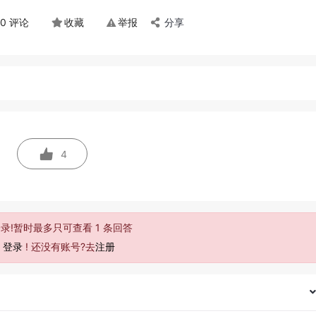
0 评论
收藏
举报
分享
4
录!暂时最多只可查看 1 条回答
去
登录
! 还没有账号?去
注册