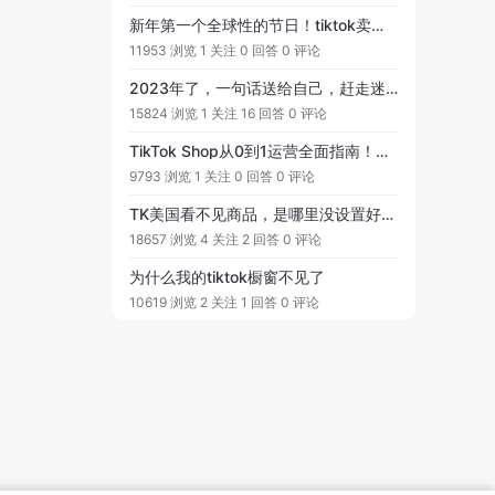
新年第一个全球性的节日！tiktok卖家不可忽视～
11953 浏览
1 关注
0 回答
0 评论
2023年了，一句话送给自己，赶走迷惘，治愈焦虑，向阳生长！
15824 浏览
1 关注
16 回答
0 评论
TikTok Shop从0到1运营全面指南！从前期规划、产品选择、到定价等全流程分享！
9793 浏览
1 关注
0 回答
0 评论
TK美国看不见商品，是哪里没设置好吗？求教
18657 浏览
4 关注
2 回答
0 评论
为什么我的tiktok橱窗不见了
10619 浏览
2 关注
1 回答
0 评论