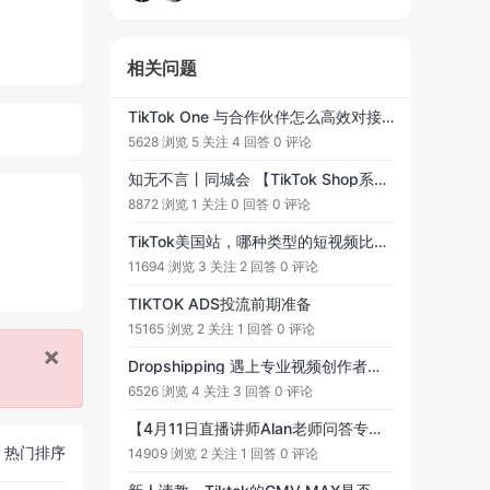
相关问题
TikTok One 与合作伙伴怎么高效对接？需要准备哪些步骤？
5628 浏览
5 关注
4 回答
0 评论
知无不言丨同城会 【TikTok Shop系列课程】9月4日线上直播：TikTok 快速入局和运营变现！9月7日-8日线下课程：TikTok 快速入局和运营变现！
8872 浏览
1 关注
0 回答
0 评论
TikTok美国站，哪种类型的短视频比较受欢迎？最近看了很多平台上的短视频，各式各样让人看花了眼
11694 浏览
3 关注
2 回答
0 评论
TIKTOK ADS投流前期准备
15165 浏览
2 关注
1 回答
0 评论
×
Dropshipping 遇上专业视频创作者？TikTok Shop 的新风口与实战洞察
6526 浏览
4 关注
3 回答
0 评论
【4月11日直播讲师Alan老师问答专贴】提问范围：TikTok新手快速起号&amp;涨粉的秘诀 #有关的各类问题，欢迎大家踊跃提问, 老师会在直播中为大家解答!
热门排序
14909 浏览
2 关注
1 回答
0 评论