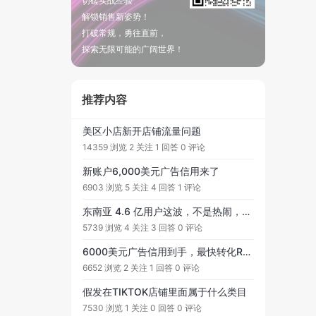
切磋实战经验
解锁销售新姿势！
打破常规，勇往直前，
探索无限可能的广阔世界！
推荐内容
美区小店新开店铺流量问题
14359 浏览
2 关注
1 回答
0 评论
新账户6,000美元广告信用来了
6903 浏览
5 关注
4 回答
1 评论
东南亚 4.6 亿用户这波，不是热闹，是 TikTok 电商真的开始上强度了
5739 浏览
4 关注
3 回答
0 评论
6000美元广告信用到手，最快转化ROI的实战笔记
6652 浏览
2 关注
1 回答
0 评论
假发在TIKTOK店铺里面属于什么类目
7530 浏览
1 关注
0 回答
0 评论