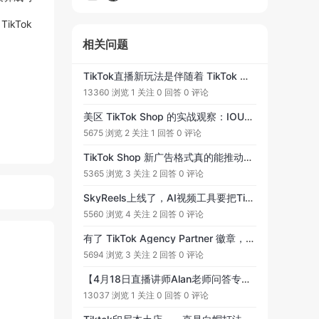
Tok 
相关问题
TikTok直播新玩法是伴随着 TikTok 的一个全托管的模式应运而生的，这个模式对一些有货源、不会运营不会做直播的朋友来说是一个新的机遇。
。
13360 浏览
1 关注
0 回答
0 评论
美区 TikTok Shop 的实战观察：IOUO US 的销售、GMV 与促销要点
5675 浏览
2 关注
1 回答
0 评论
TikTok Shop 新广告格式真的能推动跨境带货效果吗？
5365 浏览
3 关注
2 回答
0 评论
SkyReels上线了，AI视频工具要把TikTok内容变成生产力
5560 浏览
4 关注
2 回答
0 评论
有了 TikTok Agency Partner 徽章，电商转化像打了加速器
5694 浏览
3 关注
2 回答
0 评论
【4月18日直播讲师Alan老师问答专贴】提问范围：如何打造TikTok爆款短视频 #有关的各类问题，欢迎大家踊跃提问, 老师会在直播中为大家解答!
13037 浏览
1 关注
0 回答
0 评论