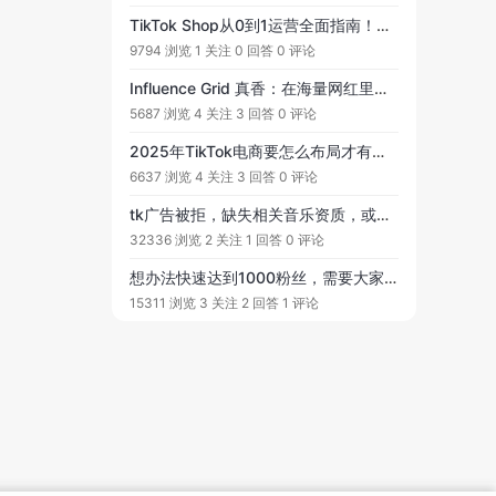
TikTok Shop从0到1运营全面指南！从前期规划、产品选择、到定价等全流程分享！
9794 浏览
1 关注
0 回答
0 评论
Influence Grid 真香：在海量网红里快速锁定合适合作对象
5687 浏览
4 关注
3 回答
0 评论
2025年TikTok电商要怎么布局才有效？
6637 浏览
4 关注
3 回答
0 评论
tk广告被拒，缺失相关音乐资质，或投放国家、地区和时间不在音乐资质授权范围内，导致广告无法投放。怎么处理？
32336 浏览
2 关注
1 回答
0 评论
想办法快速达到1000粉丝，需要大家给些推广投流的建议！
15311 浏览
3 关注
2 回答
1 评论