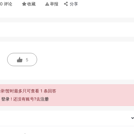
0 评论
收藏
举报
分享
5
录!暂时最多只可查看 1 条回答
去
登录
! 还没有账号?去
注册