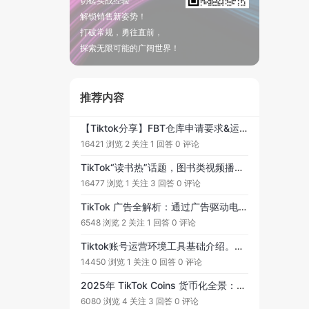
切磋实战经验
解锁销售新姿势！
打破常规，勇往直前，
探索无限可能的广阔世界！
推荐内容
【Tiktok分享】FBT仓库申请要求&运费明细
16421 浏览
2 关注
1 回答
0 评论
TikTok“读书热”话题，图书类视频播放量破千亿，书籍类目会是下一个新方向吗？
16477 浏览
1 关注
3 回答
0 评论
TikTok 广告全解析：通过广告驱动电商增长与全球化落地的真实经历
6548 浏览
2 关注
1 回答
0 评论
Tiktok账号运营环境工具基础介绍。当伪装度低于100%时，是否可以登录TikTok进行使用呢？
14450 浏览
1 关注
0 回答
0 评论
2025年 TikTok Coins 货币化全景：合规赚币和直播带货的5个落地要点
6080 浏览
4 关注
3 回答
0 评论