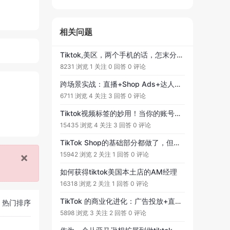
相关问题
Tiktok,美区，两个手机的话，怎末分配使用呀，做家具
8231 浏览
1 关注
0 回答
0 评论
跨场景实战：直播+Shop Ads+达人联盟的落地策略
6711 浏览
4 关注
3 回答
0 评论
Tiktok视频标签的妙用！当你的账号视频推送的流量不是你的目标地区的时候，是可以通过添加目标区域标签的方法去改善的。
15435 浏览
4 关注
3 回答
0 评论
TikTok Shop的基础部分都做了，但是达人还是没有找到满意的，如何获取优质达人？
×
15942 浏览
2 关注
1 回答
0 评论
如何获得tiktok美国本土店的AM经理
16318 浏览
2 关注
1 回答
0 评论
TikTok 的商业化进化：广告投放+直播带货成核心引擎，海外布局在加速
热门排序
5898 浏览
3 关注
2 回答
0 评论