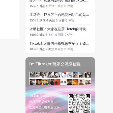
作为一个从亚马逊想扩展到做tiktok的新人，有几个问题想问下大家
15627 浏览
4 关注
1 回答
0 评论
亚马逊、虾皮等平台电商网站目前是否还可以投放Tiktok？好像平台不支持站外引流，有风险，想问问大家是怎么规避这一风险呢？
15373 浏览
4 关注
3 回答
0 评论
求助社区：大家在注册Tiktok的时候，有没有遇到验证码，验证无效的情况呢？检查了国家区号和手机号都没问题，但还是收不短信验证码。尝试了好几遍都提示“验证失败”。
14919 浏览
5 关注
4 回答
0 评论
Tiktok上火爆的开箱视频有多火？如何拍摄？
18676 浏览
2 关注
8 回答
0 评论
I'm Tiktoker 玩家交流微信群
TikTok Shop卖家学习型社区
跨境电商成长利器，
汇聚网红大咖专业玩家，