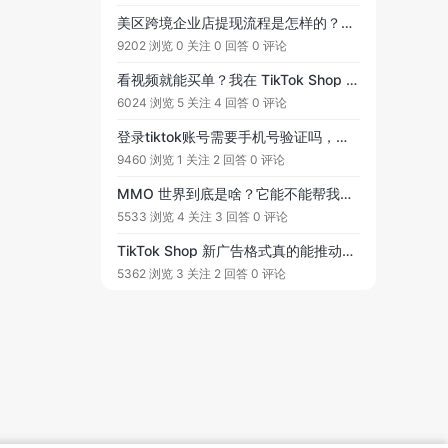
美区跨境企业店提现流程是怎样的？买家付款后资金是到我TikTok小店吗？然后想提现从TikTok小店提现到第三方平台，再从第三方平台提现到国内个人银行卡吗？
9202 浏览
0 关注
0 回答
0 评论
看视频就能买单？我在 TikTok Shop 的起势日记
6024 浏览
5 关注
4 回答
0 评论
登录tiktok账号需要手机号验证吗，还是说可以直接邮箱登录
9460 浏览
1 关注
2 回答
0 评论
MMO 世界到底是啥？它能不能帮我在 TikTok 电商赚钱？
5533 浏览
4 关注
3 回答
0 评论
TikTok Shop 新广告格式真的能推动跨境带货效果吗？
5362 浏览
3 关注
2 回答
0 评论