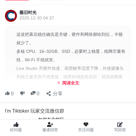
用有线，稳定不上行带宽，Wi‑Fi 出状况就麻烦。
软件和设置上，我会关闭不必要的后台应用，Live Studio 里开启硬
薇旧时光
件加速，输出分辨率和帧率适度下降，换来画面更稳、清晰。外接
2025-12-30 04:37
摄像头和独立麦克风也能明显降低混音和声音失真的风险。场景、
这波把幕后稳住确实是关键，硬件和网络都给到位，卡顿
转场和 overlay 事先设好，现场只要按场景走就好。
就少了。
流程和内容结构方面，屏幕上随时可见的商品卡片、购买链接、价
多核 CPU、16–32GB、SSD，必要时上独显，线网尽量有
格和促销信息很重要。我会设计好开场的钩子、核心卖点、限时促
线，Wi‑Fi 不稳就算。
销和行动号召的脚本，避免临场慌乱。还会做小范围的 A/B 测试，
Live Studio 开硬件加速、画质帧率适度下降，外接摄像头
看看不同标题、封面、话术节奏对转化的影响，然后慢慢迭代。
和独立麦克风干扰更低，场景转场提前设好，现场就顺着
互动与购买路径也别忽视。设定固定的下单入口、清晰的购买路
阅读全文
走。
径，利用抽奖、口令、限时优惠等互动环节提升留存和下单率。把
0
0
分享
商品卡片、购买链接、价格和促销信息在屏幕上清晰可
用户评论转化为反馈...
见，钩子和卖点要提前打好，临场不慌张、也不踩坑。
I'm Tiktoker 玩家交流微信群
A/B 测试标题、封面、话术节奏也别停，数据说话，慢慢迭
代。
如何专业的玩，
如何开心的玩，
下单入口固定、路径清晰，互动环节如抽奖、口令、限时
好问题
邀请回答
关注问题
写回答
我们，