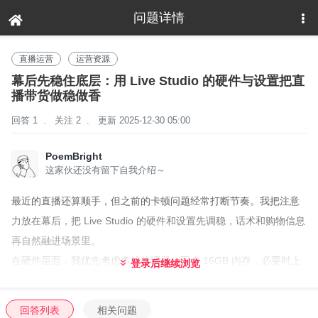
问题详情
下拉刷新
直播运营
运营资源
幕后先稳住底层：用 Live Studio 的硬件与设置把直
播带货做稳做香
回答 1
.
关注 2
.
更新 2025-12-30 05:00
PoemBright
这家伙还没有留下自我介绍～
最近的直播还算顺手，但之前的卡顿问题经常打断节奏。我把注意
力放在幕后，把 Live Studio 的硬件和设置先调稳，话术和购物信息
再自然融进场景里。
在硬件层面，我优先考虑多核处理器、至少 16GB 内存，必要时上
登录后继续浏览
到 32GB，能应对多场景切换和叠层特效。存储选 SSD，避免机械
盘拖慢加载，预算充足就考虑独立显卡，减轻编码压力。网络尽量
回答列表
相关问题