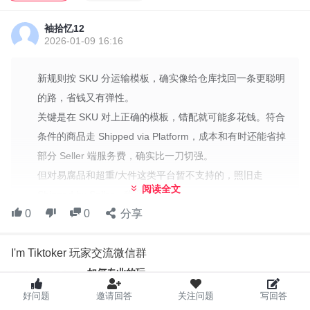
成本方面，符合条件的商品能享受平台运费优惠，起步价也比市场
普遍水平低，甚至能免掉部分 Seller 端服务费，直接降本。灵活性
袖拾忆12
也上来：对易腐品、超重/大件等平台暂不支持的商品，照旧走
2026-01-09 16:16
Shipped by Seller，确保履约没问题。
新规则按 SKU 分运输模板，确实像给仓库找回一条更聪明
运营上要点是把 SKU 对应到正确的运输模板，仓储和订单系统对接
的路，省钱又有弹性。
时模板映射要准确，避免错配增加成本。
关键是在 SKU 对上正确的模板，错配就可能多花钱。符合
场景举例：轻量家居品像薄毯子走 Shipped via Platform；重型椅子
条件的商品走 Shipped via Platform，成本和有时还能省掉
或大件家具走 Shipped by Seller，这样成本和时效都能兼顾。
部分 Seller 端服务费，确实比一刀切强。
实施步骤其实挺简单：在商家后台开启商品级别运输绑定，先试点
但对易腐品和超重/大件这类平台暂不支持的，照旧走
一个品类，再扩展到更多 SKU，同时持续监控成本和履约体验。
阅读全文
Shipped by Seller，稳妥。
风险与注意别忘了：要更新客服话术，...
0
0
分享
我自己的点子是先挑低成本、符合条件的品类试点，看看
数据再扩展。
I'm Tiktoker 玩家交流微信群
你们有在试点吗？留言聊聊遇到的坑和初步效果。
如何专业的玩，
如何开心的玩，
好问题
邀请回答
关注问题
写回答
我们，