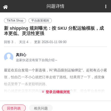
问题详情
下拉刷新
TikTok Shop
平台政策规则
新 shipping 规则曝光：按 SKU 分配运输模板，成
本更低、灵活性更强
回答 3
.
关注 4
.
更新 2026-01-11 09:00
真归心
这家伙还没有留下自我介绍～
最近在后台发现一个新选项，叫“商品级别运输绑定”。起初有点小紧
张，怕自己一不小心就把订单走错了路线。结果用了一下，感觉像
给店里带了一条更聪明的路。
核心就是把店里不同商品绑定到不同的运输方案。符合平台条件的
登录后继续浏览
商品走 Shipped via Platform，其他的仍然用 Shipped by Seller。
简单说就是按 SKU 分配运输模板，不再“一刀切”。
回答列表
相关问题