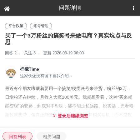
问题详情
下拉刷新
平台政策
账号管理
买了一个3万粉丝的搞笑号来做电商？真实坑点与反
思
回答 2
.
关注 3
.
更新 2026-03-19 06:00
柠檬Time
这家伙还没有留下自我介绍～
最近有个朋友嚷嚷着要用一个搞笑/梗类账号来带货，粉丝约3万，
日增粉还在继续，月收入大概200美元。我就想看看，这种“买来就
能变现”的套路，到底对不对味，能不能走长远路。说实话，光看粉
丝数就想冲，但真正能变现的，往往是互动和购买动机，而不是数
登录后继续浏览
字本身。
先聊第一点：粉丝质量 vs 总量。3万粉确实很漂亮，但真实的互
回答列表
相关问题