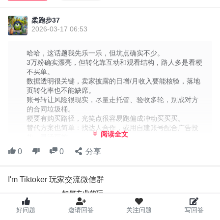
动、观看结构和受众画像才决定转化力。很多粉其实只是看点梗的
路人，没法稳定拉到品牌方的购买路径。也就是说，别被“人头数”晃
柔跑步37
花眼，拿来做广告时要看的是质量。
2026-03-17 06:53
第二点，数据透明度和可信度。卖方披露的每日新增、月收入，没
哈哈，这话题我先乐一乐，但坑点确实不少。
经过平台核验，离开交易页面就像把数据给你捂在兜里。转让前最
3万粉确实漂亮，但转化靠互动和观看结构，路人多是看梗
好要有完整数据证明、历史视频的观看与互动结构，以及落地页的
不买单。
数据透明很关键，卖家披露的日增/月收入要能核验，落地
转化率等关键指标。要像做侦探一样，逐条核对。
页转化率也不能缺席。
第三点，账号转让的风险。所有权变更涉及合规和风控，最好走托
账号转让风险很现实，尽量走托管、验收多轮，别成对方
的合同垃圾桶。
管、分阶段验收的路子，明确售后支持与数据访问边界。我不想买
梗要有购买路径，光笑点很容易跑偏成冲动买买买。
到一个“死账号”，也不想变成对方的合约垃圾桶。
替代方案也简单：找达人合作，或用自建账号配合广告投
阅读全文
放，灵活可控。
第四点，内容契合与变现路径。梗类内容要有明确的购买动机路
别把买号想成捷径，长期稳增长才是硬道理。
0
0
分享
径，像商品相关短视频、落地页、直播带货等，最好在账号结构里
就埋好电商通道。光靠笑点，买买买的冲动也容易...
I'm Tiktoker 玩家交流微信群
如何专业的玩，
如何开心的玩，
好问题
邀请回答
关注问题
写回答
我们，