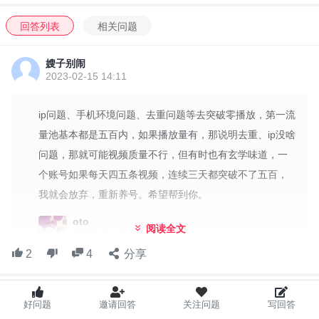
回答列表
相关问题
嫂子别闹
2023-02-15 14:11
ip问题、手机环境问题、去重问题等去突破零播放，第一流
量池基本都是五百内，如果播放量有，那说明去重、ip没啥
问题，那就可能视频质量不行，但有时也有玄学味道，一
个账号如果每天四五条视频，连续三天都突破不了五百，
我就会放弃，重新养号。希望帮到你。
oto
阅读全文
2023-02-15 15:22
2
4
分享
谢谢朋友。另外，朋友的id是不是换了？被guan
理员请喝茶了？（偷笑）
I'm Tiktoker 玩家交流微信群
好问题
邀请回答
关注问题
写回答
查看全部 4 条回复>
如何专业的玩，