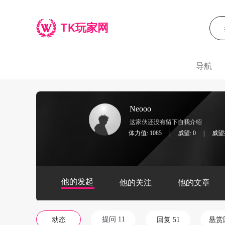
TK玩家网
导航
Neooo
这家伙还没有留下自我介绍
体力值: 1085
|
威望: 0
|
威望排
他的发起
他的关注
他的文章
提问 11
动态
回复 51
悬赏