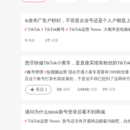
tk发布广告户秒封，不管是企业号还是个人户都是
#
TikTok
#
TikTok账号
#
TikTok运营
Neooo
:大概率是电脑
0
感谢
2个
回复
#
账号管理
#
短视频运营
现在开通小黄车需要有1000粉
且这个账号打算长期发展的，于是迫不得已想到了这两种方
关注
2
0次
感谢
12444次
浏览
0个
回复
请问为什么tiktok新号登录后看不到商城
#
TikTok运营
Neooo
:新号还没有开通商品橱窗功能吧，自