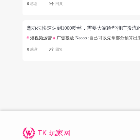
0
感谢
0个
回复
想办法快速达到1000粉丝，需要大家给些推广投流
#
短视频运营
#
广告投放
Neooo
:自己可以先拿部分预算出
0
感谢
0个
回复
TK 玩家网