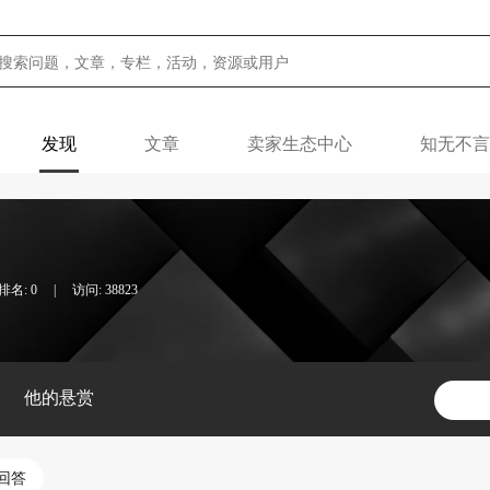
发现
文章
卖家生态中心
知无不言
名: 0
|
访问: 38823
他的悬赏
回答