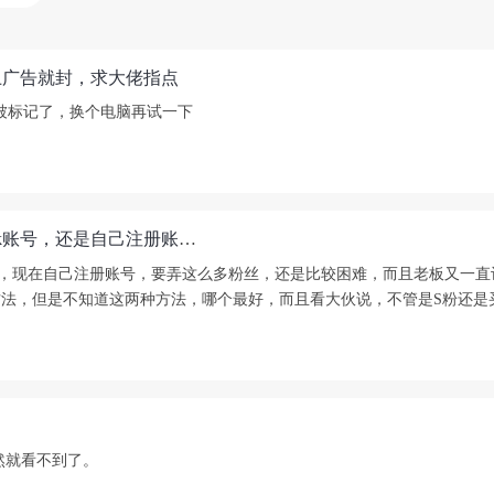
上广告就封，求大佬指点
被标记了，换个电脑再试一下
想尽快做TikTok小黄车，是直接买现有粉丝的TikTok账号，还是自己注册账号去S粉，有什么捷径可走吗
丝量，现在自己注册账号，要弄这么多粉丝，还是比较困难，而且老板又一
法，但是不知道这两种方法，哪个最好，而且看大伙说，不管是S粉还是买的
然就看不到了。