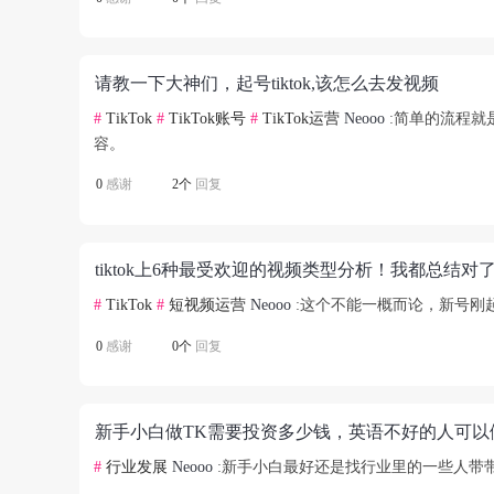
请教一下大神们，起号tiktok,该怎么去发视频
#
TikTok
#
TikTok账号
#
TikTok运营
Neooo
:简单的流程就
容。
0
感谢
2个
回复
tiktok上6种最受欢迎的视频类型分析！我都总结对
#
TikTok
#
短视频运营
Neooo
:这个不能一概而论，新号刚
0
感谢
0个
回复
新手小白做TK需要投资多少钱，英语不好的人可以
#
行业发展
Neooo
:新手小白最好还是找行业里的一些人带带