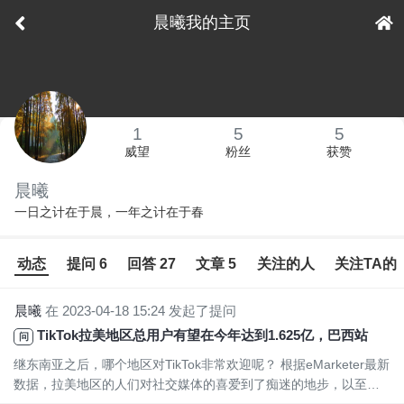
晨曦我的主页
下拉刷新
1
5
5
威望
粉丝
获赞
晨曦
一日之计在于晨，一年之计在于春
动态
提问 6
回答 27
文章 5
关注的人
关注TA的
晨曦
在 2023-04-18 15:24 发起了提问
TikTok拉美地区总用户有望在今年达到1.625亿，巴西站成为卖家关注焦点？！
问
继东南亚之后，哪个地区对TikTok非常欢迎呢？ 根据eMarketer最新
数据，拉美地区的人们对社交媒体的喜爱到了痴迷的地步，以至于