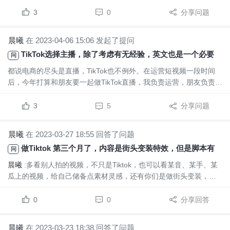
该地区在社媒使用时长上远超世界上的其他地方。作为当下流量“新
星”的社交媒体TikTok，其拉美地区的用户也在持续增长，今年有望
3
0
分享问题
使拉美地区的用户总数达到1.625亿。图...
晨曦
在 2023-04-06 15:06 发起了提问
TikTok选择主播，除了考虑有无经验，英文也是一个必要条件吗? 有没有其他好方法完成一场英文直播？
问
都说电商的尽头是直播，TikTok也不例外。在运营短视频一段时间
后，今年打算和朋友要一起做TikTok直播，我负责运营，朋友负责直
播方面，但是我俩都没有主播经验，本来打算自己或者朋友上，但
是试播的时候发现问题太多，体会到了什么叫“隔行如隔山”。而且我
3
5
分享问题
们所在的跨境电商公司经常加班，每天时间安排的很满。...
晨曦
在 2023-03-27 18:55 回答了问题
做Tiktok 第三个月了，内容是街头变装特效，但是脚本有点老套，现在找不到视频创作灵感，如何培养网感？ 求社区大佬指点一二。
问
晨曦
:多看别人拍的视频，不只是Tiktok，也可以看某音、某手、某
瓜上的视频，给自己储备点素材灵感，还有你们是做街头变装，平
时多上街走走，去采风。
0
0
分享回答
晨曦
在 2023-03-23 18:38 回答了问题