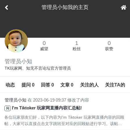
管理员小知我的主页
下拉刷新
0
1
0
威望
粉丝
获赞
管理员小知
TK玩家网、知无不言论坛官方管理员
动态
提问 0
回答 0
文章 0
关注的人
关注TA的
管理员小知
在 2023-06-19 09:37 修改了内容
I'm Tiktoker 玩家网直播内容汇总帖!
问
各位玩家朋友们好，以下内容为I'm Tiktoker 玩家网直播内容的回顾
帖，大家可以直接点击文字跳转至对应的回顾贴进行学习。该帖将