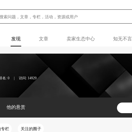
发现
文章
卖家生态中心
知无不言
名: 0
|
访问: 14929
他的悬赏
的专栏
关注的圈子