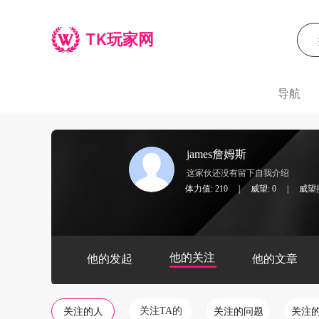
TK玩家网
导航
james詹姆斯
这家伙还没有留下自我介绍
体力值: 210
|
威望: 0
|
威望排
他的关注
他的发起
他的文章
关注TA的
关注的人
关注的问题
关注