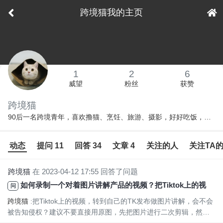
跨境猫我的主页
下拉刷新
1
2
6
威望
粉丝
获赞
跨境猫
90后一名跨境青年，喜欢撸猫、烹饪、旅游、摄影，好好吃饭，坚持减肥，去掉坏心情，留下好故事
动态
提问 11
回答 34
文章 4
关注的人
关注TA
跨境猫
在 2023-04-12 17:55 回答了问题
如何录制一个对着图片讲解产品的视频？把Tiktok上的视频，转到自己的TK发布做图片讲解，会不会被告知侵权？有没有好用的传输工具推荐？
问
跨境猫
:把Tiktok上的视频，转到自己的TK发布做图片讲解，会不会
被告知侵权？建议不要直接用原图，先把图片进行二次剪辑，然后