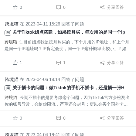
再录制，而且你是做图片讲解，原来就已经算二次剪辑了，问题不
大。
0
0
分享回答
跨境猫
在 2023-04-11 15:26 回答了问题
关于Tiktok姐点搭建，如果按月买，每次用的是同一个ip吗？如果不是，那么变换IP会不会被平台检测出异常导致封号
问
跨境猫
:1.目前姐点我是按月购买的，下个月用的IP地址，和上个月
是同一个IP地址吗？IP肯定会变，同一个IP这种概率比较小。2.如果
下个月的IP地址发生了变动，会不会被平台检测出异常，导致封号
处理？只要地区不变就行了，比如你做美区，上个月是华盛顿，这
1
1
分享回答
个月是洛杉矶，都是同地区的，就没大问题。3.接着第二个问题...
跨境猫
在 2023-04-06 19:14 回答了问题
关于插卡的问题：做Tiktok的手机不插卡，还是插一张HK卡，如果是长期运营，建议哪种方式？
问
跨境猫
:长期不插卡的是要考虑这个问题，因为TikTok官方会检测出
你的账号异常，会给你限流，严重还会封号；所以会买个国外卡用
着，某宝就有卖的。
0
0
分享回答
跨境猫
在 2023-04-04 19:41 回答了问题