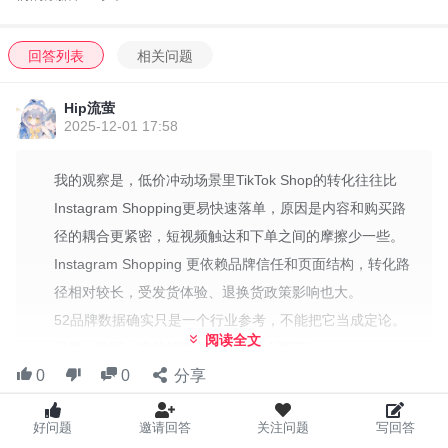
回答列表
相关问题
Hip流萤
2025-12-01 17:58
我的观察是，低价冲动场景里TikTok Shop的转化往往比
Instagram Shopping更易快速落单，原因是内容和购买路
径的耦合更紧密，短视频触达和下单之间的摩擦少一些。
Instagram Shopping 更依赖品牌信任和页面结构，转化路
径相对较长，受发货体验、退换货政策影响也大。
52品牌数据确实只是一个行业参考，不能把它当成定论。
阅读全文
品类、阶段、投放策略不同，结果会翻车。
0
0
分享
我的测试要点有两点：一是对齐价格点、SKU、着陆页和
投放结构，尽量让两平台的流量质量接近；二是跟踪从点
好问题
邀请回答
关注问题
写回答
I'm Tiktoker 玩家交流微信群
击到添加购物车、到下单的全链路，别只看转化率，毛利