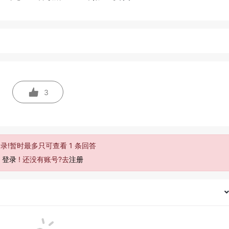
3
录!暂时最多只可查看 1 条回答
去
登录
! 还没有账号?去
注册