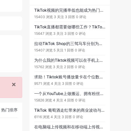
TikTok视频的完播率低也能成为热门视频？大家知道TikTok视频推送流量的公式吗？
15403 浏览
3 关注
3 回答
0 评论
TikTok直播都需要做哪些工作？TikTok直播可以划分为直播团队搭建、账号运营、直播前中后的工作。
15647 浏览
3 关注
3 回答
0 评论
拉动TikTok Shop的三驾马车分别为短视频、直播和商城，其中短视频可以占据30%的重要性，直播可以占据50%的重要性，商城/橱窗可以占据20%的重要性。
15407 浏览
5 关注
1 回答
0 评论
为什么我的Tiktok视频可以在手机上播放，但是在电脑端却打不开？
15762 浏览
3 关注
2 回答
0 评论
求助！Tiktok账号播放量卡在个位数有时候甚至0播放#TikTok #TikTok账号
×
9571 浏览
4 关注
3 回答
0 评论
一个从YouTube上做搬运、拥有粉丝数93K的TikTok账号离奇被封了，搬运还会导致账号被平台封禁的吗？这种情况要怎么预防，有没有方法补救！
15826 浏览
4 关注
4 回答
0 评论
热门排序
TikTok 葡萄酒走红带来的商业波动与应对思路
6116 浏览
4 关注
3 回答
0 评论
在电脑端上传视频和在移动端上传视频有什么区别吗？手机端有无可能实现定时发布功能呢？印象中在电脑端上传视频是可以定时发布的，怎么现在也没了？求各位帮忙解惑。