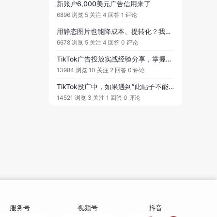
新账户6,000美元广告信用来了
6896 浏览
5 关注
4 回答
1 评论
用静态图片也能降成本、提转化？我的 TikTok Image Ads 实操小记
6678 浏览
5 关注
4 回答
0 评论
TikTok广告投放实战经验分享，掌握投流广告渠道至关重要！投流的底层逻辑是优质素材才能放量？
13984 浏览
10 关注
2 回答
0 评论
TikTok投广中，如果遇到”此帖子不能用于广告，因为它标记了多个帖子“怎么解决呢
14521 浏览
3 关注
1 回答
0 评论
服务号
视频号
抖音