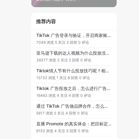
推荐内容
TikTok 广告登录与验证，开启商家账户全链路
7049 浏览
5 关注
3 回答
0 评论
亚马逊下载的达人视频为什么投放没数据呢？
39377 浏览
3 关注
2 回答
0 评论
Tiktok情人节有什么投放技巧呢？相关产品如何做广告？【吸取总结经验】
15732 浏览
1 关注
8 回答
0 评论
Tiktok 广告投放之后，怎么进行广告系列预算优化（CBO）和广告组预算设置（ABO）呢？
16463 浏览
4 关注
4 回答
0 评论
通过 TikTok 广告做品牌合作，怎么落地？求一个可执行框架和关键指标
5617 浏览
5 关注
4 回答
0 评论
直播 Promote 的真实体会：把目标定在更多商品购买，ROAS 真能拉起来
6153 浏览
4 关注
3 回答
0 评论