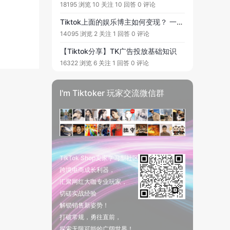
18195 浏览
10 关注
10 回答
0 评论
Tiktok上面的娱乐博主如何变现？ 一起进帖，畅所欲言！
14095 浏览
2 关注
1 回答
0 评论
【Tiktok分享】TK广告投放基础知识
16322 浏览
6 关注
1 回答
0 评论
I'm Tiktoker 玩家交流微信群
TikTok Shop卖家学习型社区
跨境电商成长利器，
汇聚网红大咖专业玩家，
切磋实战经验
解锁销售新姿势！
打破常规，勇往直前，
探索无限可能的广阔世界！