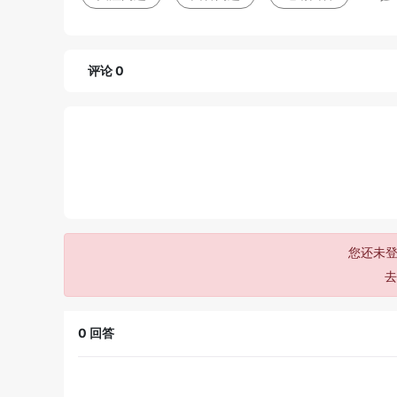
评论 0
您还未登
0
回答