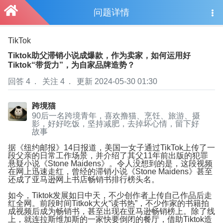
问题详情
TikTok
广
Tiktok助父滞销小说成爆款，作为卖家，如何运用好
Tiktok“带货力”，为自家品牌造势？
回答 4
.
关注 4
.
更新 2024-05-30 01:30
跨境猫
90后一名跨境青年，喜欢撸猫、烹饪、旅游、摄
影，好好吃饭，坚持减肥，去掉坏心情，留下好
故事
据《纽约邮报》14日报道，美国一女子通过TikTok上传了一
段父亲的日常工作场景，并介绍了其父11年前出版的犯罪
悬疑小说《Stone Maidens》。令人没想到的是，这段视频
在网上迅速走红，曾经的滞销小说《Stone Maidens》甚至
还成了亚马逊网上书店畅销书排行榜头名。
如今，Tiktok发展如日中天，不少创作者上传自己作品后走
红全网。前段时间Titkok大火“读书热”，不少作家的书籍拍
成视频后成为畅销书，甚至出现在亚马逊畅销榜上。除了线
上，就连拉斯维加斯的一家快要倒闭的餐厅，借助Tiktok造