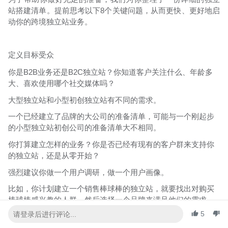
8
站搭建清单。提前思考以下
个关键问题，从而更快、更好地启
动你的跨境独立站业务。
定义目标受众
B2B
B2C
你是
业务还是
独立站？你知道客户关注什么、年龄多
大、喜欢使用哪个社交媒体吗？
大型独立站和小型初创独立站有不同的需求。
一个已经建立了品牌的大公司的准备清单，可能与一个刚起步
的小型独立站初创公司的准备清单大不相同。
你打算建立怎样的业务？你是否已经有现有的客户群来支持你
的独立站，还是从零开始？
强烈建议你做一个用户调研，做一个用户画像。
比如，你计划建立一个销售棒球棒的独立站，就要找出对购买
棒球棒感兴趣的人群，然后选择一个品牌来满足他们的需求。
5
了解你目标人物的年龄、性别、国籍、购买和使用习惯。他们
的兴趣是什么？他们遇到的问题是什么？他们喜欢的爱好是什