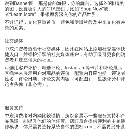
说到
Banner
图，那是你的海报，你的舞台。选择
2-3
张精美
的图，设置吸引人的
CTA
按钮，比如
“Shop Now”
或
者
“Learn More”
，带领顾客深入你的产品世界。
不过记得，文化尊重首位，避免和伊斯兰教及中东文化有冲
突的元素。
社交媒体
中东消费者热衷于社交媒体，因此在网站上添加社交媒体快
捷入口，并维护活跃的社交媒体账户，有助于吸引更多的消
费者并建立强大的社区。
可选用客户评价、精选评论、
Instagram
等卡片和评论展示
区插件来展示用户对商品的评价，配置内容应包括：评论者
姓名、评论日期、评论文案内容（可配图）、星级评分和评
论者头像（非必需）。
服务支持
中东消费者对网购比较谨慎，所以多展示一些服务支持和产
品保障，能提升他们的信任度。店匠后台提供便利的主题装
修模块，你只需要选择系统自带的图标
icon
，不需要另外设