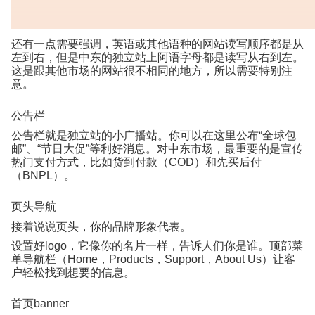
还有一点需要强调，英语或其他语种的网站读写顺序都是从
左到右，但是中东的独立站上阿语字母都是读写从右到左。
这是跟其他市场的网站很不相同的地方，所以需要特别注
意。
公告栏
公告栏就是独立站的小广播站。你可以在这里公布
“
全球包
邮
”
、
“
节日大促
”
等利好消息。对中东市场，最重要的是宣传
热门支付方式，比如货到付款（
COD
）和先买后付
（
BNPL
）。
页头导航
接着说说页头，你的品牌形象代表。
设置好
logo
，它像你的名片一样，告诉人们你是谁。顶部菜
单导航栏（
Home
，
Products
，
Support
，
About Us
）让客
户轻松找到想要的信息。
首页
banner