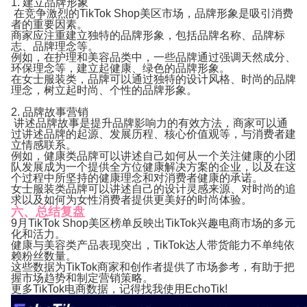
1. 建立品牌形象
在竞争激烈的TikTok Shop美区市场，品牌形象是吸引消费
者的重要因素。
商家应注重建立独特的品牌形象，包括品牌名称、品牌标
志、品牌理念等。
例如，在护理和美容品类中，一些品牌通过强调天然成分、
环保理念等，建立起健康、绿色的品牌形象。
在女士服装类，品牌可以通过独特的设计风格、时尚的品牌
理念，树立起时尚、个性的品牌形象。
2. 品牌故事营销
讲述品牌故事是提升品牌影响力的有效方法，商家可以通
过讲述品牌的起源、发展历程、核心价值观等，与消费者建
立情感联系。
例如，健康类品牌可以讲述自己如何从一个关注健康的小团
队发展成为一个提供全方位健康解决方案的企业，以及在这
个过程中所坚持的健康理念和对消费者健康的承诺。
女士服装类品牌可以讲述自己的设计灵感来源、对时尚的追
求以及如何为女性消费者提供更美好的时尚体验。
六、总结复盘
9月TikTok Shop美区榜单反映出TikTok兴趣电商市场的多元
化和活力。
健康与美容类产品表现突出，TikTok达人带货能力不单纯依
赖粉丝数量。
这些数据为TikTok商家和创作者提供了市场参考，有助于把
握市场趋势和制定营销策略。
更多TikTok电商数据，记得找我使用EchoTik!