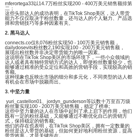
mferortega33以14.7万粉丝实现200 - 400万美元销售额排第
二；
这些头部达人的成功表明，在TikTok Shop美区，达人带货
能力不仅仅取决于粉丝数量，还与达人的个人魅力、产品选
择和营销技巧等多种因素有关。
2. 黑马达人
connects.co仅8,076粉丝实现50 - 100万美元销售额，
dailydosevits粉丝数2,190实现100 - 200万美元销售额，
展现出粉丝数并非决定带货能力的唯一因素。
这说明在TikTok Shop美区的市场环境下，一些小众领域的
达人或者具有独特营销方式的达人，即使粉丝数量较少，也
能够通过精准的受众定位和高效的营销手段，实现较高的销
售额,
这种现象也反映出市场的细分和多元化，不同类型的达人都
有机会在市场中脱颖而出。
3. 中坚力量
yuri_castellon01、jordyn_gunderson等以数十万至百万级
粉丝量实现100 - 200万美元销售额，稳定了榜单;
这些中坚力量的达人在市场中起到了承上启下的作用，他们
既有一定的粉丝基础，又能够通过不断优化自己的营销方
式，保持稳定的销售额;
他们的存在也表明，在TikTok Shop美区，拥有一定数量的
粉丝是达人带货的基础，但如何更好地利用粉丝资源，提高
带货效率，才是关键所在。