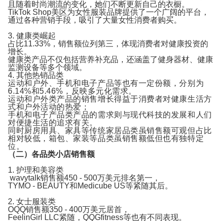
且随着时尚潮流的变化，她们不断更新自己的衣橱。
TikTok Shop美区为女性服装品牌提供了一个广阔的平台，
通过各种营销手段，吸引了大量女性消费者购买。
3. 健康类崛起
占比11.33%，销售额位列第三，体现消费者对健康投资的
增长。
健康类产品不仅包括营养补充品，还涵盖了健身器材、健康
监测设备等多个领域。
4. 其他热销品类
运动和户外、手机和电子产品等也有一定份额，分别为
6.14%和5.46%，反映多元化需求。
运动和户外类产品的销售增长得益于消费者对健康生活方
式和户外活动的热爱；
手机和电子产品类产品的需求则与现代科技的发展和人们
对便捷生活的追求有关。
同时厨房用具、家具等传统家居品类虽销售额可观但占比
相对较低，箱包、家装等品类虽销售额低但也有独特定
位。
（二）各品类小店销售额
1. 护理和美容类
wavytalk销售额450 - 500万美元排名第一，
TYMO - BEAUTY和Medicube US等紧随其后。
2. 女士服装类
OQQ销售额350 - 400万美元居首，
FeelinGirl LLC紧随，QQGfitness等也有不同表现。