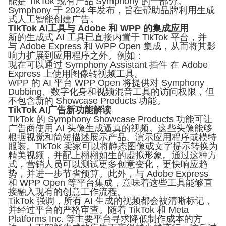
能是 TikTok 现有产品 Symphony 的一部分。
Symphony 于 2024 年发布，旨在帮助品牌利用生成
式人工智能创建广告。
TikTok AI工具与 Adobe 和 WPP 的集成应用
新的生成式 AI 工具已直接内置于 TikTok 平台，并
与 Adobe Express 和 WPP Open 集成，从而将其影
响力扩展到应用程序之外。例如：
现在可以通过 Symphony Assistant 插件 在 Adobe
Express 上使用图像转视频工具。
WPP 的 AI 平台 WPP Open 将提供对 Symphony
Dubbing、数字化身和视频混音工具的访问权限，但
不包含新的 Showcase Products 功能。
TikTok AI广告新功能解读
TikTok 的 Symphony Showcase Products 功能可让
广告商使用 AI 头像生成逼真的视频。这些头像能够
根据视觉和简短描述展示产品、演示应用程序或模特
服装。TikTok 卖家可以将静态图像或文字提示转换为
精美视频，并配上栩栩如生的虚拟形象。通过这种方
式，营销人员可以测试更多创意变化，更快响应趋
势，并进一步节省预算。此外，与 Adobe Express
和 WPP Open 等平台集成，意味着这些工具能够直
接融入现有的创意工作流程。
TikTok 强调，所有 AI 生成的视频都会被清晰标记，
并经过平台的严格审查。随着 TikTok 和 Meta
Platforms Inc. 等主要平台寻求降低制作成本的方