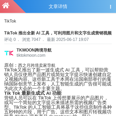
文章详情
TikTok
T
TikTok 推出全新 AI 工具，可利用图片和文字生成营销视频
评论 0
.
浏览 7047
.
最新 2025-06-17 19:07
TKMOON跨境导航
tiktokmoon.com
原创：
西之月跨境卖家导航
TikTok又推出了新一波生成式 AI 工具，可以帮助营
销人员仅使用产品图片或简短文字提示快速创建自定
义视频内容。这些新工具于本周在法国南部举行的戛
纳国际创意节上发布，人工智能生成的广告很可能成
为此次大会的一个主要主题。
Tik Tok 最新生成式 AI 功能
营销人员可以在 TikTok 上传想要展示的产品图片，
或写一个简短的文字提示来描述所需的视频广告类
型。TikTok 的人工智能工具将基于这些信息制作各种
五秒钟的片段，用于广告。这些文本和图片转视频功