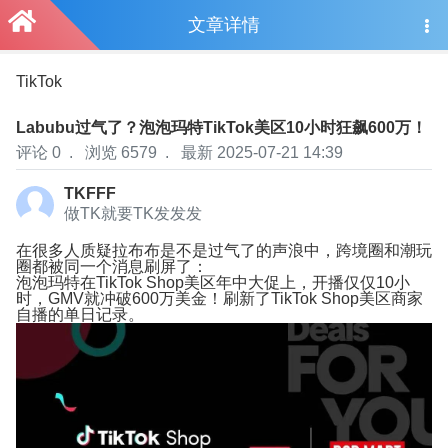
文章详情
TikTok
热
Labubu过气了？泡泡玛特TikTok美区10小时狂飙600万！
评论 0
.
浏览 6579
.
最新 2025-07-21 14:39
TKFFF
做TK就要TK发发发
在很多人质疑拉布布是不是过气了的声浪中，跨境圈和潮玩
圈都被同一个消息刷屏了：
泡泡玛特在TikTok Shop美区年中大促上，开播仅仅10小
时，GMV就冲破600万美金！刷新了TikTok Shop美区商家
自播的单日记录。