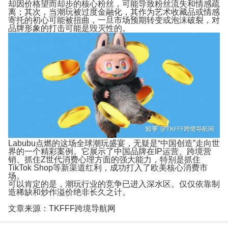
却因价格望而却步的核心粉丝，可能导致粉丝流失和情感疏
离；其次，当潮玩被过度金融化，其作为艺术收藏品或情感
寄托的初心可能被扭曲，一旦市场预期转变或泡沫破裂，对
品牌形象的打击可能是毁灭性的。
Labubu点燃的这场全球潮玩盛宴，无疑是“中国创造”走向世
界的一个精彩案例。它展示了中国品牌在IP运营、跨境营
销、抓住Z世代消费心理方面的强大能力，特别是抓住
TikTok Shop等新渠道红利，成功打入了欧美核心消费市
场。
可以肯定的是，潮玩行业的竞争已进入深水区。仅仅依靠制
造稀缺和炒作溢价绝非长久之计。
文章来源：TKFFF跨境导航网