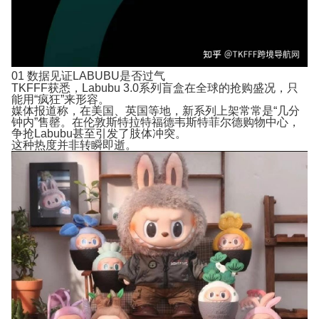
01
数据见证LABUBU是否过气
TKFFF获悉，Labubu 3.0系列盲盒在全球的抢购盛况，只
能用“疯狂”来形容。
媒体报道称，在美国、英国等地，新系列上架常常是“几分
钟内”售罄。在伦敦斯特拉特福德韦斯特菲尔德购物中心，
争抢Labubu甚至引发了肢体冲突。
这种热度并非转瞬即逝。