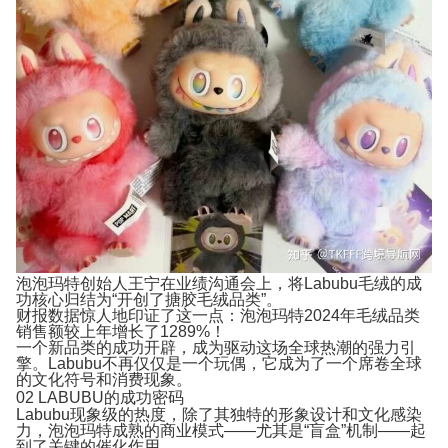
泡泡玛特创始人王宁在业绩沟通会上，将Labubu毛绒的成
功核心归结为“开创了搪胶毛绒品类”。
财报数据惊人地印证了这一点：
泡泡玛特2024年毛绒品类
销售额较上年增长了1289%！
一个新品类的成功开辟，成为驱动这场全球热潮的强力引
擎。Labubu不再仅仅是一个玩偶，它成为了一个席卷全球
的文化符号和消费现象。
02
LABUBU的成功密码
Labubu现象级的热度，除了其独特的形象设计和文化感染
力，泡泡玛特成熟的商业模式——尤其是“盲盒”机制——起
到了关键的催化作用。