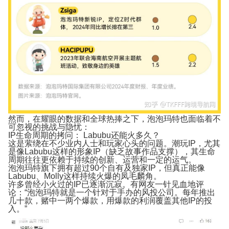
然而，在耀眼的数据和全球热捧之下，泡泡玛特也面临着不
可忽视的挑战与隐忧：
IP生命周期的拷问： Labubu还能火多久？
这是萦绕在不少业内人士和玩家心头的问题。潮玩IP，尤其
是像Labubu这样的形象IP（缺乏故事作品支撑），其生命
周期往往更依赖于持续的创新、运营和一定的运气。
泡泡玛特旗下拥有超过90个自有及独家IP，但真正能像
Labubu、Molly这样持续火爆的凤毛麟角。
许多曾经小火过的IP已逐渐沉寂。有网友一针见血地评
论：“
泡泡玛特就是一个针对于手办的风投公司。每年推出
几十款，赌中一两个爆款，用爆款的利润覆盖其他IP的投
入。”