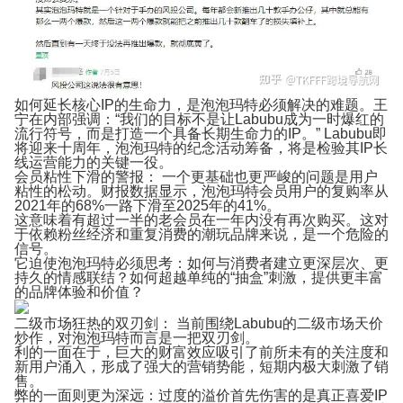
如何延长核心IP的生命力，是泡泡玛特必须解决的难题。王
宁在内部强调：“我们的目标不是让Labubu成为一时爆红的
流行符号，而是打造一个具备长期生命力的IP。” Labubu即
将迎来十周年，泡泡玛特的纪念活动筹备，将是检验其IP长
线运营能力的关键一役。
会员粘性下滑的警报：
一个更基础也更严峻的问题是用户
粘性的松动。财报数据显示，泡泡玛特会员用户的复购率从
2021年的68%一路下滑至2025年的41%。
这意味着有超过一半的老会员在一年内没有再次购买。这对
于依赖粉丝经济和重复消费的潮玩品牌来说，是一个危险的
信号。
它迫使泡泡玛特必须思考：如何与消费者建立更深层次、更
持久的情感联结？如何超越单纯的“抽盒”刺激，提供更丰富
的品牌体验和价值？
二级市场狂热的双刃剑：
当前围绕Labubu的二级市场天价
炒作，对泡泡玛特而言是一把双刃剑。
利的一面在于，巨大的财富效应吸引了前所未有的关注度和
新用户涌入，形成了强大的营销势能，短期内极大刺激了销
售。
弊的一面则更为深远：过度的溢价首先伤害的是真正喜爱IP