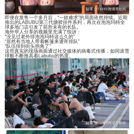
即便在发售一个多月后，“一娃难求”的局面依然持续。近期
推出的LABUBU第三代搪胶挂件系列，再次在泡泡玛特全
球多地门店引发了前所未有的长队。
海外华人分享的视频里充满了惊讶：
“没见过老外排泡泡玛特这么久的”
“居然有当地人带着帐篷来通宵排队”
“队伍排到街头拐角了”
这些真实的现场画面通过社交媒体的病毒式传播，如同滚雪
球般不断推高着Labubu的热度。