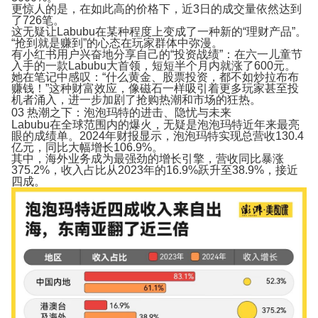
更惊人的是，在如此高的价格下，近3日的成交量依然达到
了726笔。
这无疑让Labubu在某种程度上变成了一种新的“理财产品”。
“抢到就是赚到”的心态在玩家群体中弥漫。
有小红书用户兴奋地分享自己的“投资战绩”：在六一儿童节
入手的一款Labubu大首领，短短半个月内就涨了600元。
她在笔记中感叹：“
什么黄金、股票投资，都不如炒拉布布
赚钱！
”这种财富效应，像磁石一样吸引着更多玩家甚至投
机者涌入，进一步加剧了抢购热潮和市场的狂热。
03
热潮之下：泡泡玛特的进击、隐忧与未来
Labubu在全球范围内的爆火，无疑是泡泡玛特近年来最亮
眼的成绩单。2024年财报显示，
泡泡玛特实现总营收130.4
亿元，同比大幅增长106.9%。
其中，
海外业务成为最强劲的增长引擎，营收同比暴涨
375.2%
，收入占比从2023年的16.9%跃升至38.9%，接近
四成。