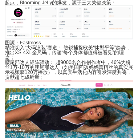
起点，Blooming Jelly的爆发，源于三大关键决策：
图源：Fastmoss
精准切入“大码泳装”赛道：
敏锐捕捉欧美“体型平等”趋势，
推出XS-4XL全尺码，传递“每个身体都值得被看见”的理
念；
腰尾部达人矩阵驱动：
超9000名合作创作者中，46%为粉
丝1万-10万的腰尾部达人（如美国四孩妈妈蕾柯丝的真实展
示视频获120万播放），以真实生活化内容引发深度共鸣，
贡献超七成销量；