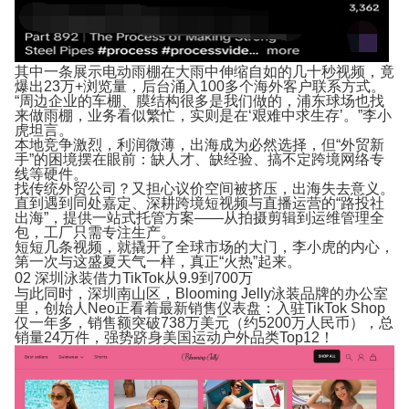
其中一条展示电动雨棚在大雨中伸缩自如的几十秒视频，竟
爆出23万+浏览量，后台涌入100多个海外客户联系方式。
“周边企业的车棚、膜结构很多是我们做的，浦东球场也找
来做雨棚，业务看似繁忙，实则是在‘艰难中求生存’。”李小
虎坦言。
本地竞争激烈，利润微薄，出海成为必然选择，但“外贸新
手”的困境摆在眼前：缺人才、缺经验、搞不定跨境网络专
线等硬件。
找传统外贸公司？又担心议价空间被挤压，出海失去意义。
直到遇到同处嘉定、深耕跨境短视频与直播运营的“路投社
出海”，提供一站式托管方案——从拍摄剪辑到运维管理全
包，工厂只需专注生产。
短短几条视频，就撬开了全球市场的大门，李小虎的内心，
第一次与这盛夏天气一样，真正“火热”起来。
02
深圳泳装借力TikTok
从9.9到700万
与此同时，深圳南山区，Blooming Jelly泳装品牌的办公室
里，创始人Neo正看着最新销售仪表盘：入驻TikTok Shop
仅一年多，销售额突破738万美元（约5200万人民币），总
销量24万件，强势跻身美国运动户外品类Top12！