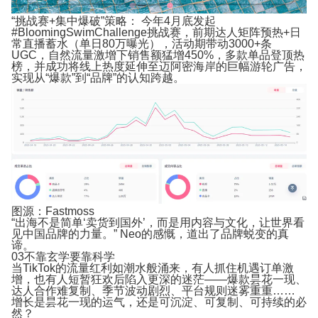
“挑战赛+集中爆破”策略：
今年4月底发起
#BloomingSwimChallenge挑战赛，前期达人矩阵预热+日
常直播蓄水（单日80万曝光），活动期带动3000+条
UGC，自然流量激增下销售额猛增450%，多款单品登顶热
榜，并成功将线上热度延伸至迈阿密海岸的巨幅游轮广告，
实现从“爆款”到“品牌”的认知跨越。
图源：Fastmoss
“出海不是简单‘卖货到国外’，而是用内容与文化，让世界看
见中国品牌的力量。” Neo的感慨，道出了品牌蜕变的真
谛。
03
不靠玄学
要靠科学
当TikTok的流量红利如潮水般涌来，有人抓住机遇订单激
增，也有人短暂狂欢后陷入更深的迷茫——爆款昙花一现、
达人合作难复制、季节波动剧烈、平台规则迷雾重重……
增长是昙花一现的运气，还是可沉淀、可复制、可持续的必
然？