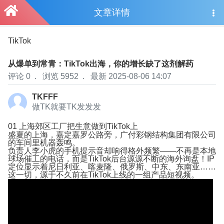
文章详情
TikTok
选
从爆单到常青：TikTok出海，你的增长缺了这剂解药
评论 0
.
浏览 5952
.
最新 2025-08-06 14:07
TKFFF
做TK就要TK发发发
01
上海郊区工厂
把生意做到TikTok上
盛夏的上海，嘉定嘉罗公路旁，广付彩钢结构集团有限公司
的车间里机器轰鸣。
负责人李小虎的手机提示音却响得格外频繁——不再是本地
球场催工的电话，而是TikTok后台源源不断的海外询盘！IP
定位显示着尼日利亚、喀麦隆、俄罗斯、中东、东南亚……
这一切，源于不久前在TikTok上线的一组产品短视频。