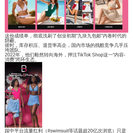
这份成绩单，彻底洗刷了创业初期“九块九包邮”内卷时代的
阴霾。
彼时，库存积压、退货率高企，国内市场的残酷竞争几乎压
垮团队。
2022年，他们毅然转向海外，押注TikTok Shop这一“内容-
消费”闭环生态。
踩中平台流量红利（#swimsuit等话题超20亿次浏览）只是