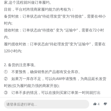
家,这个流程就叫做订单履约。
目前，平台对跨境商家履约能力的考核为：
备货时效：订单状态由“待处理发货”变为“待揽收”，需要在48小
时内;
揽收时效：订单状态由“待揽收” 变为 “运输中”，需要在72小时
内。
履约揽收时效：订单状态由“待处理发货”变为”运输中”，需要在
120小时内;
2. 备货的注意事项。
① 不要预售，确保销售的产品都有安全库存。
② 如果万一库存不足，可以向AM申请预售，为商品延长发货
时效(仅为履约能力强的商家开放);
③ 订单不多的情况，可以在接到买家订单第一时间就打出
packing list, 备注货品名称数量等，方便仓库拣货。拣货完成，
4
及时点击Arrange Shipment。订单量大的，可以通过ERP系统