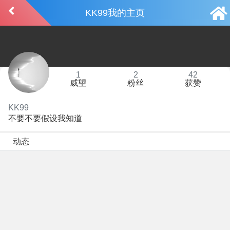
KK99我的主页
1
2
42
威望
粉丝
获赞
KK99
不要不要假设我知道
动态