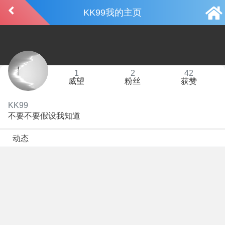
KK99我的主页
1
2
42
威望
粉丝
获赞
KK99
不要不要假设我知道
动态