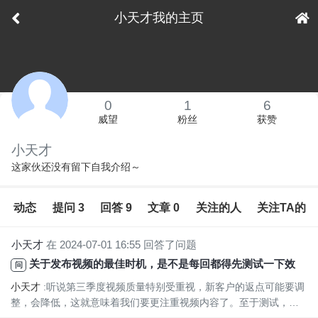
小天才我的主页
下拉刷新
0
1
6
威望
粉丝
获赞
小天才
这家伙还没有留下自我介绍～
动态
提问 3
回答 9
文章 0
关注的人
关注TA的
小天才
在 2024-07-01 16:55 回答了问题
关于发布视频的最佳时机，是不是每回都得先测试一下效果呢？我听说TikTok上发布视频的话，视频质量特别重要，有没有什么好方法，如果只是看看不同时间段的数据表现，这样能行得通吗，算是测试吗？
问
小天才
:听说第三季度视频质量特别受重视，新客户的返点可能要调
整，会降低，这就意味着我们要更注重视频内容了。至于测试，想