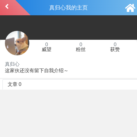
真归心我的主页
0
0
0
威望
粉丝
获赞
真归心
这家伙还没有留下自我介绍～
文章 0