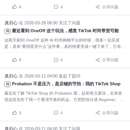
像把明星衣橱直接搬进购物场景里。用户看到喜欢的穿搭，不用再
自己到处搜同款、找平替，平台会直接帮你整理成搭配和购买清
4
4
分享问题
单，这种体验其实很适合现在大家的消费习惯，尤其是短视频...
真归心
在 2026-03-26 08:30 关注了问题
最近看到 OneOff 这个玩法，感觉 TikTok 时尚带货可能又要变了
问
这两天刷到 OneOff 这种 AI 时尚购物平台的时候，我第一反应就
是：原来“看明星穿什么”这件事，真的快要变成一键下单了。它有点
像把明星衣橱直接搬进购物场景里。用户看到喜欢的穿搭，不用再
自己到处搜同款、找平替，平台会直接帮你整理成搭配和购买清
4
4
分享问题
单，这种体验其实很适合现在大家的消费习惯，尤其是短视频...
真归心
在 2026-03-11 04:00 发起了提问
Probation 不是压力，是店铺的节拍：我的 TikTok Shop 升级日常
问
最近在了解 TikTok Shop 的 Probation 期，起初有点紧张，后来发
现这其实给了我一个看清节奏的机会。它把阶段分成 Beginner、
Standard、Premium、Pro 四档，数字挺现实：每天订单从 50 到
100 再到 200，商品上架从 100、200、1000 上升，毕...
3
4
分享问题
真归心
在 2026-03-11 04:00 关注了问题