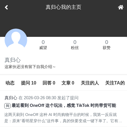
真归心我的主页
下拉刷新
0
0
0
威望
粉丝
获赞
真归心
这家伙还没有留下自我介绍～
动态
提问 10
回答 0
文章 0
关注的人
关注TA的
真归心
在 2026-03-26 08:30 发起了提问
最近看到 OneOff 这个玩法，感觉 TikTok 时尚带货可能又要变了
问
这两天刷到 OneOff 这种 AI 时尚购物平台的时候，我第一反应就
是：原来“看明星穿什么”这件事，真的快要变成一键下单了。它有点