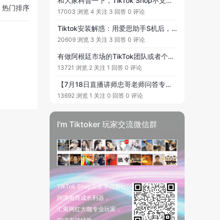
和大家科普一下，TikTok Shop不支持/限制销售的产品类别都有哪一些？“黑五”指的是黑色星期五吗？
热门排序
17003 浏览
4 关注
3 回答
0 评论
Tiktok安装解惑：用爱思助手S机后，安装了小火箭。把国家、地区和时间都改成正确的了，但是IP地址还是检测不对，怎么办？
20609 浏览
3 关注
3 回答
0 评论
有做阿根廷市场的TikTok团队或者个人吗？想了解以下阿根廷可以注册店铺吗？
13721 浏览
2 关注
1 回答
0 评论
【7月18日直播讲师忠哥老师问答专贴】提问范围：解析TikTok 马来和印尼直播电商 #有关的各类问题，欢迎大家踊跃提问, 老师会在直播中为大家解答!
13692 浏览
1 关注
0 回答
0 评论
I'm Tiktoker 玩家交流微信群
TikTok Shop卖家学习型社区
跨境电商成长利器，
汇聚网红大咖专业玩家，