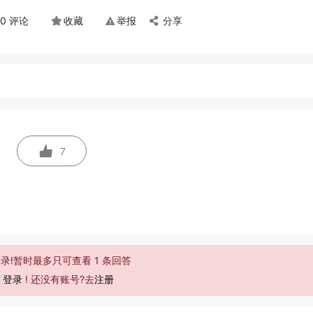
0 评论
收藏
举报
分享
7
录!暂时最多只可查看 1 条回答
去
登录
! 还没有账号?去
注册