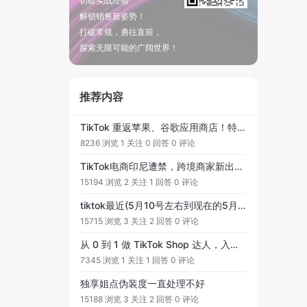
切磋实战经验
解锁销售新姿势！
打破常规，勇往直前，
探索无限可能的广阔世界！
推荐内容
TikTok 重返苹果、谷歌应用商店！特朗普神之操作既展示对华强硬姿态，又避免流失年轻选民？
8236 浏览
1 关注
0 回答
0 评论
TikTok电商印尼遭禁，跨境商家新出路在哪里？
15194 浏览
2 关注
1 回答
0 评论
tiktok最近(5月10号左右到现在的5月22号)，为什么流量普遍腰斩？每一条都是原创视频，且我们有几百个账号播放量都腰斩了
15715 浏览
3 关注
2 回答
0 评论
从 0 到 1 做 TikTok Shop 达人，入门指南来了！
7345 浏览
1 关注
1 回答
0 评论
独享姐点伪装度一直处理不好
15188 浏览
3 关注
2 回答
0 评论