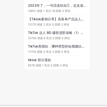
2023年了，一句话送给自己，赶走迷惘，治愈焦虑，向阳生长！
15831 浏览
1 关注
16 回答
0 评论
【Tiktok案例分享】高客单产品达人带货新思路。产品Budget planner，玩法就是老板亲自下场带货，操作思路就是老板自己养了一个官方达人号，亲自下场带货，最大化展示出产品卖点，并且粉丝量非常垂直，也只带自己仅有的几款同类项产品。
13175 浏览
2 关注
0 回答
2 评论
TikTok 达人 BD 建联进阶攻略（1）达人需求分析、高效建联的方式、和达人合作的关键环节&达人维护管理
10750 浏览
6 关注
0 回答
0 评论
TikTok美国站，哪种类型的短视频比较受欢迎？最近看了很多平台上的短视频，各式各样让人看花了眼
11705 浏览
3 关注
2 回答
0 评论
tiktok 部分退款
8376 浏览
1 关注
0 回答
0 评论