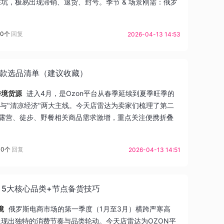
坑，极易出现滞销、退货、封号。季节 & 场景刚需：俄罗
0个
回复
2026-04-13 14:53
爆款选品清单（建议收藏）
跨境货源
进入4月，是Ozon平台从春季延续到夏季旺季的
"与"清凉经济"两大主线。今天店雷达为卖家们梳理了第二
露营、徒步、野餐相关商品需求激增，重点关注便携折叠
0个
回复
2026-04-13 14:51
：5大核心品类+节点备货技巧
境
俄罗斯电商市场的第一季度（1月至3月）横跨严寒高
现出独特的消费节奏与品类轮动。今天店雷达为OZON平