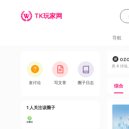
TK玩家网
导航
oz
共 6 讨论
发讨论
写文章
圈子日志
综合
1 人关注该圈子