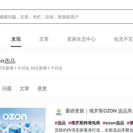
发现
文章
卖家生态中心
知无不言
on选品
,7天新增 1 个讨论,30天新增 1 个讨论
问题
文章
悬赏
重磅更新｜俄罗斯OZON 选品
#
选品
#
俄罗斯跨境电商
#
ozon选品
#
俄
货路的跨境卖家量身打造，全新选品库聚