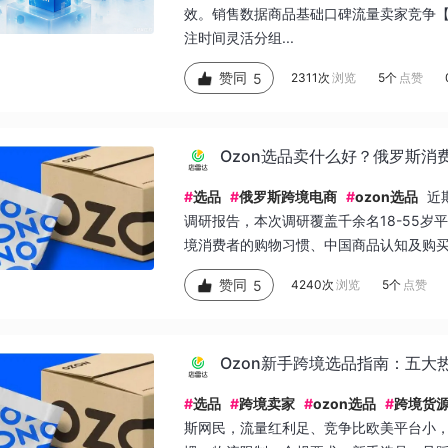
效。销售数据商品基础口碑流量卖家竞争
注时间灵活分组...
赞同
5
2311次
浏览
5个
点赞
Ozon选品卖什么好？俄罗斯消
#
选品
#
俄罗斯跨境电商
#
ozon选品
近
调研报告，本次调研覆盖千余名18-55
境消费者的购物习惯、中国商品认知及购买
赞同
5
4240次
浏览
5个
点赞
Ozon新手跨境选品指南：五大
#
选品
#
跨境卖家
#
ozon选品
#
跨境货
斯网民，流量红利足、竞争比欧美平台小