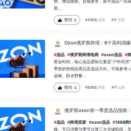
惯、物流限制、合规要求，新手选品一旦踩
斯...
赞同
5
4426次
浏览
5个
点赞
Ozon俄罗斯跨境：6个高利润
#
选品
#
俄罗斯跨境电商
#
ozon选品
#
黄金时间，核心选品逻辑主要是"户外经济
季度的热销品类以及选品方向，可做参考~
桌椅、防水野餐...
赞同
4
4836次
浏览
4个
点赞
俄罗斯ozon第一季度选品指南
#
选品
#
跨境卖家
#
ozon选品
#
1688跨
峰、节日消费与季节过渡三大关键阶段，呈