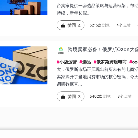
台卖家提供一套选品策略与运营框架，帮助
持续，新年长假...
赞同
4
5215次
浏览
4个
点赞
跨境卖家必备！俄罗斯Ozon大
#
小店运营
#
选品
#
俄罗斯跨境电商
#
o
大，俄罗斯市场正展现出前所未有的电商活力
卖家揭开了当地消费市场的核心密码，今
调研数据直...
赞同
3
5402次
浏览
3个
点赞