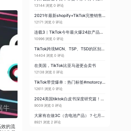
13144 浏览
0 评论
2021年最新shopify+TikTok完整销售教程（上）：如何在shopify上添加Tik Tok销售渠道
12171 浏览
0 评论
连载3｜TikTok今年最火爆24款产品出炉，揭秘2022年TikTok选品关键！
10996 浏览
0 评论
TikTok跨境MCN、TSP、TSD的区别与定义
14404 浏览
0 评论
在美国，TikTok比亚马逊更会卖书
12138 浏览
0 评论
TikTok带货爆单：热门标签#motorcycleaccessories超过1.03亿次播放，手把胶套单店热销超过5万单！
12611 浏览
0 评论
2024美国tiktok白皮书深度研究篇！！！
9009 浏览
0 评论
大家有在做3C（含电池产品）？七月初TikTok需要SDS的安全资料认证，不知道有哪位大佬有上传过 此类认证？
8921 浏览
2 评论
高效的流