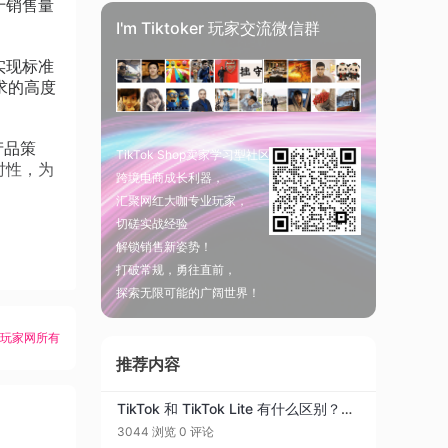
于销售量
I'm Tiktoker 玩家交流微信群
实现标准
求的高度
产品策
TikTok Shop卖家学习型社区
时性，为
跨境电商成长利器，
汇聚网红大咖专业玩家，
切磋实战经验
解锁销售新姿势！
打破常规，勇往直前，
探索无限可能的广阔世界！
K玩家网所有
推荐内容
TikTok 和 TikTok Lite 有什么区别？2026年运营者该用哪个？
3044 浏览
0 评论