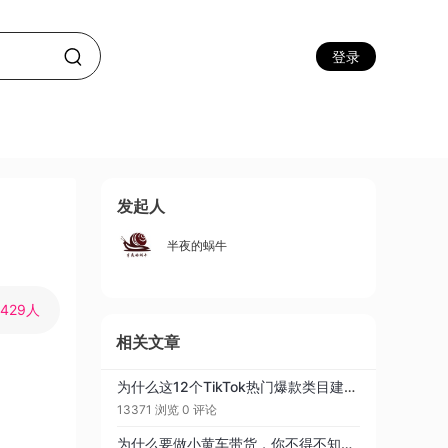
登录
发起人
半夜的蜗牛
9429人
相关文章
为什么这12个TikTok热门爆款类目建议你收藏？TikTok跨境电商平台新手快速起号运营指导！
13371 浏览
0 评论
为什么要做小黄车带货，你不得不知的TikTok电商市场的无限潜力!