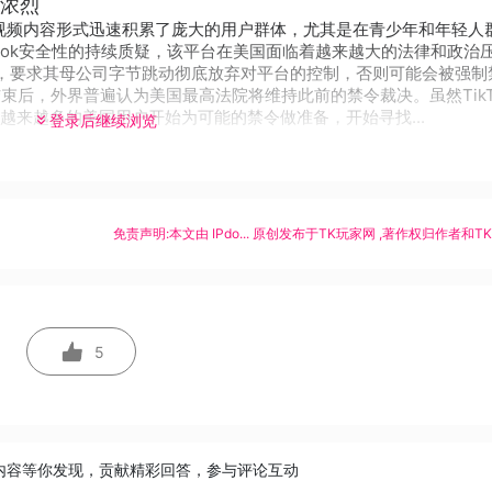
加浓烈
特的短视频内容形式迅速积累了庞大的用户群体，尤其是在青少年和年轻人
Tok安全性的持续质疑，该平台在美国面临着越来越大的法律和政治
听证会，要求其母公司字节跳动彻底放弃对平台的控制，否则可能会被强制
辩论结束后，外界普遍认为美国最高法院将维持此前的禁令裁决。虽然TikT
来越多的美国用户开始为可能的禁令做准备，开始寻找...
登录后继续浏览
免责声明:本文由
IPdo...
原创发布于
TK玩家网
,著作权归作者和T
5
内容等你发现，贡献精彩回答，参与评论互动