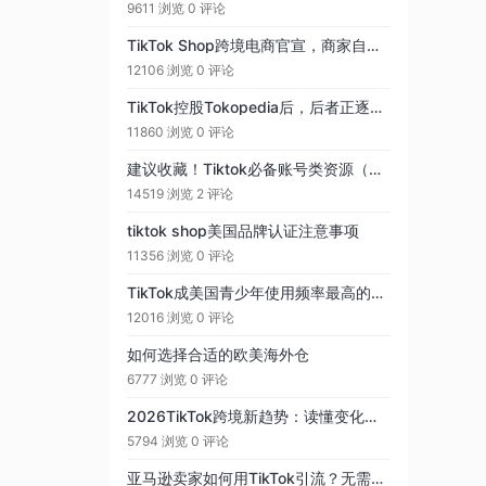
9611 浏览
0 评论
TikTok Shop跨境电商官宣，商家自运营模式开放美国市场定向邀约入驻
12106 浏览
0 评论
TikTok控股Tokopedia后，后者正逐渐削减印度业务
11860 浏览
0 评论
建议收藏！Tiktok必备账号类资源（二）账号管理和账号搜索
14519 浏览
2 评论
tiktok shop美国品牌认证注意事项
11356 浏览
0 评论
TikTok成美国青少年使用频率最高的社媒平台
12016 浏览
0 评论
如何选择合适的欧美海外仓
6777 浏览
0 评论
2026TikTok跨境新趋势：读懂变化，找对路径
5794 浏览
0 评论
亚马逊卖家如何用TikTok引流？无需开店的低成本站外推广打法