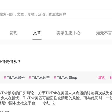
发现
文章
卖家生态中心
知无不言
家该何去何从？
k
#
TikTok账号
#
TikTok运营
#
TikTok Shop
浏览
8
ikTok禁令的口头辩论，关于TikTok在美国未来命运的讨论再次成为
少人在担忧，TikTok美区可能面临被禁用的风险。而与此同时，一波“T
就是中国本土社交平台——小红书。