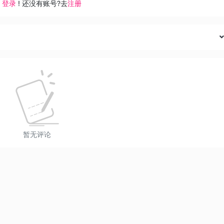
去
登录
! 还没有账号?去
注册
暂无评论