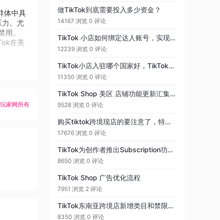
做TikTok到底需要投入多少资金？
群体中具
14167 浏览
0 评论
压力。尤
禁用。
TikTok 小店如何绑定达人账号，实现零佣带货！
ok在美
12239 浏览
0 评论
TikTok小店入驻哪个国家好，TikTok小店哪个国家最好卖
11350 浏览
0 评论
TikTok Shop 美区 店铺功能更新汇集 2023.10
K玩家网所有
9528 浏览
0 评论
购买tiktok跨境现店的要注意了，特别是出单贼猛的朋友！！！
17676 浏览
0 评论
TikTok为创作者推出Subscription功能，1万粉丝才能开通！
8650 浏览
0 评论
TikTok Shop 广告优化流程
7951 浏览
2 评论
TikTok东南亚跨境店新增类目和禁限运关系校验功能
8350 浏览
0 评论