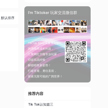
I'm Tiktoker 玩家交流微信群
默认排序
TikTok Shop卖家学习型社区
跨境电商成长利器，
汇聚网红大咖专业玩家，
切磋实战经验
解锁销售新姿势！
打破常规，勇往直前，
探索无限可能的广阔世界！
推荐内容
Tik Tok认知篇三