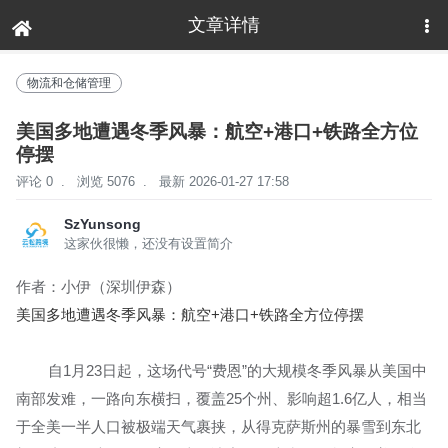
文章详情
下拉刷新
物流和仓储管理
美国多地遭遇冬季风暴：航空+港口+铁路全方位
停摆
评论 0
.
浏览 5076
.
最新 2026-01-27 17:58
SzYunsong
这家伙很懒，还没有设置简介
作者：小伊（深圳伊森）
美国多地遭遇冬季风暴：航空+港口+铁路全方位停摆
自1月23日起，这场代号“费恩”的大规模冬季风暴从美国中
南部发难，一路向东横扫，覆盖25个州、影响超1.6亿人，相当
于全美一半人口被极端天气裹挟，从得克萨斯州的暴雪到东北