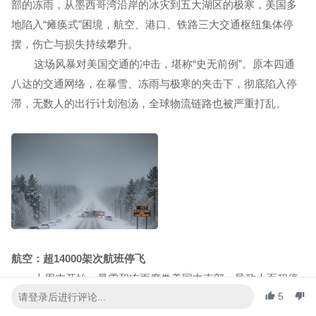
部的冻雨，从墨西哥湾沿岸的冰灾到五大湖区的极寒，美国多
地陷入“瘫痪式”困境，航空、港口、铁路三大交通枢纽集体停
摆，伤亡与损失持续攀升。
这场风暴对美国交通的冲击，堪称“史无前例”。原本四通
八达的交通网络，在暴雪、冻雨与极寒的夹击下，彻底陷入停
滞，无数人的出行计划泡汤，全球物流链路也被严重打乱。
航空：超14000架次航班停飞
上周末开始，暴雪和冻雨席卷美国中南部，导致大面积停
5
电，航空运输首当其冲。根据最新统计，全美已有超过14000架