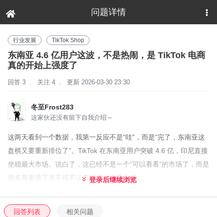
问题详情
下拉刷新
行业发展
TikTok Shop
东南亚 4.6 亿用户这波，不是热闹，是 TikTok 电商
真的开始上强度了
回答 3
.
关注 4
.
更新 2026-03-30 23:30
冬至Frost283
这家伙还没有留下自我介绍～
这两天看到一个数据，我第一反应不是“哇”，而是“完了，东南亚这
盘棋又要重新排位了”。TikTok 在东南亚用户突破 4.6 亿，印尼直接
坐稳最大市场。说白了，这已经不是一个“可以看看”的市场了，而是
很多商家接下来不得不认真研究的增量入口。
登录后继续浏览
以前不少人做 TikTok，还停留在“发点视频试试水”的阶段。现在不
太一样了，平台的路数已经很明显：流量不只拿来热闹，是真的在
回答列表
相关问题