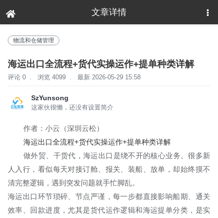
文章详情
下拉刷新
物流和仓储管理
海运出口全流程+货代实操运作+提单种类详解
评论 0
.
浏览 4099
.
最新 2026-05-29 15:58
SzYunsong
这家伙很懒，还没有设置简介
作者：小云（深圳云松）
海运出口全流程+货代实操运作+提单种类详解
做外贸、干货代，海运出口是绕不开的核心业务。很多新
人入行，看似每天对接订舱、报关、装船、放单，却始终摸不
清完整逻辑，遇到突发问题就手忙脚乱。
海运出口环节琐碎、节点严谨，每一步都直接影响船期、通关
效率、回款进度，尤其是
货代运作逻辑
和
海运提单分类
，是实