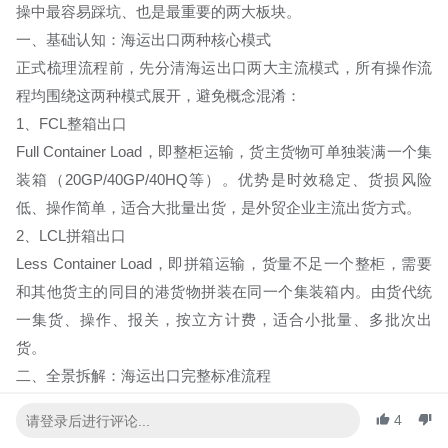
操中最容易踩坑、也是最重要的两大板块。
一、基础认知：海运出口两种核心模式
正式梳理流程前，先分清海运出口两大主流模式，所有操作流
程均围绕这两种模式展开，避免概念混淆：
1、FCL整箱出口
Full Container Load，即整柜运输，货主货物可单独装满一个集
装箱（20GP/40GP/40HQ等）。优势是时效稳定、货损风险
低、操作简单，适合大批量出货，是外贸企业主流出货方式。
2、LCL拼箱出口
Less Container Load，即拼箱运输，货量不足一个整柜，需要
和其他货主的同目的港货物拼装在同一个集装箱内。由货代统
一集货、操作、报关，按立方计费，适合小批量、多批次出
货。
二、全景拆解：海运出口完整标准流程
海运出口从前期准备到最终目的港提货，全链路可分为
前期筹
4
备、订舱提柜、装货进港、通关装船、尾款放单
五大阶段，每